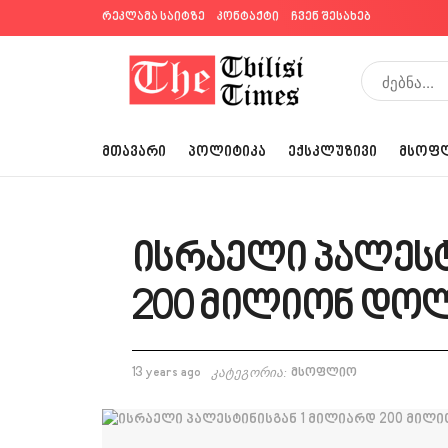
რეკლამა საიტზე
კონტაქტი
ჩვენ შესახებ
ᲛᲗᲐᲕᲐᲠᲘ
ᲞᲝᲚᲘᲢᲘᲙᲐ
ᲔᲥᲡᲙᲚᲣᲖᲘᲕᲘ
ᲛᲡᲝᲤ
ისრაელი პალესტ
200 მილიონ დოლ
13 years ago
კატეგორია:
მსოფლიო