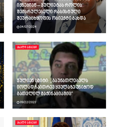
იქნებიან – ჯულიეტას როლის
შემსრულებელი რასისტული
შეურაცხყოფის ობიექტი გახდა
04/07/2024
ᲐᲮᲐᲚᲘ ᲐᲛᲑᲔᲑᲘ
ჟულიენ სმიტი: ,,გაუნათლებელს
იოლად ჩაითრევ ყველაზე უნიჭოდ
გათვლილ მაქინაციაშიც”
09/22/2023
ᲐᲮᲐᲚᲘ ᲐᲛᲑᲔᲑᲘ