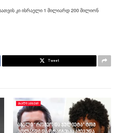
სათვის კი ისრაელი 1 მილიარდ 200 მილიონ
Tweet
ᲐᲮᲐᲚᲘ ᲐᲛᲑᲔᲑᲘ
ახალი “რომეო და ჯულიეტა” ტომ
ჰოლანდი და ფრანჩესკა ამევუდა