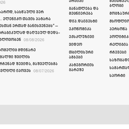
Არქივი
Მკითხვე
026
Ბლოგი
Განათლება Და
ხაროდ, სასწაული ვერ
Მეცნიერება
Მოგზაურ
 ელენიკო თავის პატარა
Დიპ.დაიჯესტი
Მსოფლი
სთან ერთად განისვენებს“ –
Ეკონომიკა
Პერსონა
ტრაგიკულად დაღუპულ დედა-
Ექსკლუზივი
Პოლიტიკ
08/08/2026
 გლოვობენ
Ვიდეო
Რელიგია
რომელიც მდინარე
Თბილისური
Რჩევები
ყალში შვილის
Ამბები
Საზოგად
რჩენად შევიდა, მაშველებმა
Კატეგორიის
Სამართა
08/07/2026
Გარეშე
ვლილი იპოვეს
Სპორტი