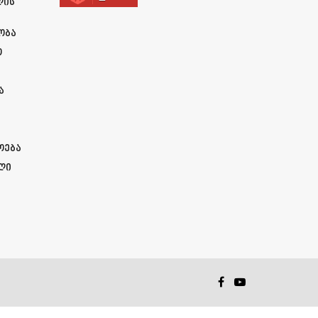
ლის
ობა
ო
ა
ოება
ლი