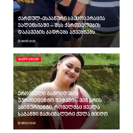
ქართულ-ესპანური სპეცოპერაცია
ვალენსიაში – შსს ქართველების
დაკავების კადრებს აქვეყნებს
08/05/2026
ᲐᲮᲐᲚᲘ ᲐᲛᲑᲔᲑᲘ
ეროვნული გამოცდების
უპრეცედენტო შედეგი – ვინ არის
აბიტურიენტი, რომელმაც ყველა
საგანში მაქსიმალური ქულა მიიღო
08/02/2026