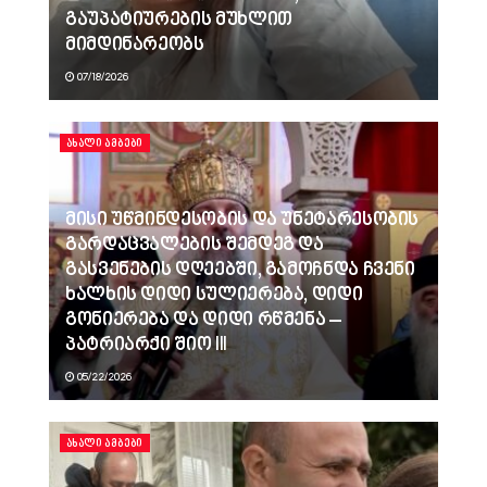
გაუპატიურების მუხლით
მიმდინარეობს
07/18/2026
ᲐᲮᲐᲚᲘ ᲐᲛᲑᲔᲑᲘ
მისი უწმინდესობის და უნეტარესობის
გარდაცვალების შემდეგ და
გასვენების დღეებში, გამოჩნდა ჩვენი
ხალხის დიდი სულიერება, დიდი
გონიერება და დიდი რწმენა –
პატრიარქი შიო III
05/22/2026
ᲐᲮᲐᲚᲘ ᲐᲛᲑᲔᲑᲘ