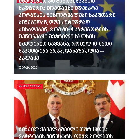
იძულებით არ გამოვიყვანეთ
ᲐᲮᲐᲚᲘ ᲐᲛᲑᲔᲑᲘ
სადგურის მოედანზე მდებარე
კორპუსის მცხოვრებლები საკუთარი
ბინებიდან, დღეს უტიფრად
აცხადებენ, რომ მე-4 კატეგორიის
შენობებში შეჭრილი ხალხის
იძულებით გაყვანა, რომელიც მათი
საკუთრება არაა, დანაშაულია –
კალაძე
07/24/2025
ᲐᲮᲐᲚᲘ ᲐᲛᲑᲔᲑᲘ
მიხეილ ყაველაშვილი თურქეთის
ვაჭრობის მინისტრს, ომერ ბოლათს