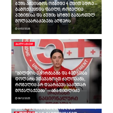
ბუშს აგვისტოს ომამდე 4 თვით ადრე –
გამოქვეყნდა ფაილი, რომელიც
პუტინისა და ბუშის სოჭში გამართულ
მოლაპარაკებებს აღწერს
01/02/2026
ᲐᲮᲐᲚᲘ ᲐᲛᲑᲔᲑᲘ
“ჯილდოს ვაორმაგებ და 400 ათას
დოლარს ვთავაზობთ ძალოვანს,
რომელიც არ დაარბევს საკუთარ
მოქალაქეებს” – ანა წითლიძე
09/12/2025
ვინც გვლანძღავდა, რადგან