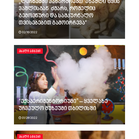
„ლეჩხუმში ვაწარმოებთ უწამლი ტყის
ვაშლისგან ძმარს, რომელიც
გემოვნური და სამკურნალო
თვისებებით გამოირჩევა“
02/16/2022
ᲐᲮᲐᲚᲘ ᲐᲛᲑᲔᲑᲘ
“ექსპერიმენტორიუმი” – ყველაზე
უჩვეულო მუზეუმი თბილისში
01/28/2022
ᲐᲮᲐᲚᲘ ᲐᲛᲑᲔᲑᲘ