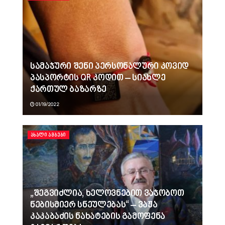
სამაჯური შენი პერსონალური კოვიდ
პასპორტის QR კოდით – სიახლე
ქართულ ბაზარზე
01/19/2022
ᲐᲮᲐᲚᲘ ᲐᲛᲑᲔᲑᲘ
„შეგვიძლია, ხელოვნებით ვაჯობოთ
ნებისმიერ სნეულებას“ – ვაჟა
კაკაბაძის ნახატების გამოფენა