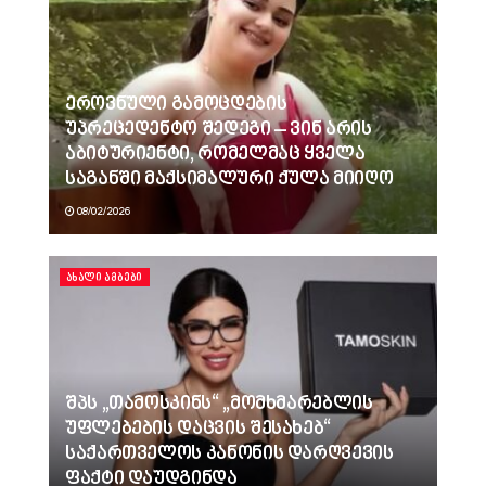
ეროვნული გამოცდების
უპრეცედენტო შედეგი – ვინ არის
აბიტურიენტი, რომელმაც ყველა
საგანში მაქსიმალური ქულა მიიღო
08/02/2026
ᲐᲮᲐᲚᲘ ᲐᲛᲑᲔᲑᲘ
შპს „თამოსკინს“ „მომხმარებლის
უფლებების დაცვის შესახებ“
საქართველოს კანონის დარღვევის
ფაქტი დაუდგინდა