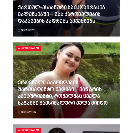
ქართულ-ესპანური სპეცოპერაცია
ვალენსიაში – შსს ქართველების
დაკავების კადრებს აქვეყნებს
08/05/2026
ᲐᲮᲐᲚᲘ ᲐᲛᲑᲔᲑᲘ
ეროვნული გამოცდების
უპრეცედენტო შედეგი – ვინ არის
აბიტურიენტი, რომელმაც ყველა
საგანში მაქსიმალური ქულა მიიღო
08/02/2026
ᲐᲮᲐᲚᲘ ᲐᲛᲑᲔᲑᲘ