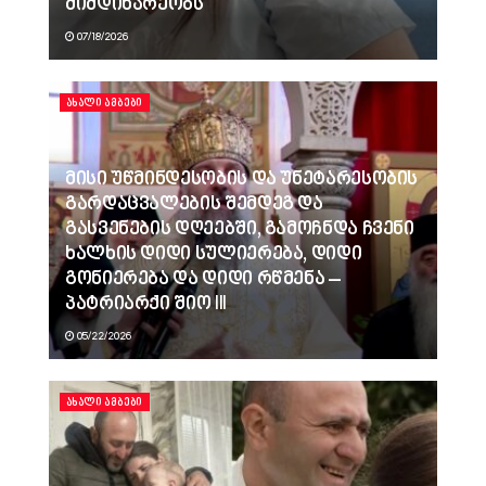
მიმდინარეობს
07/18/2026
ᲐᲮᲐᲚᲘ ᲐᲛᲑᲔᲑᲘ
მისი უწმინდესობის და უნეტარესობის
გარდაცვალების შემდეგ და
გასვენების დღეებში, გამოჩნდა ჩვენი
ხალხის დიდი სულიერება, დიდი
გონიერება და დიდი რწმენა –
პატრიარქი შიო III
05/22/2026
ᲐᲮᲐᲚᲘ ᲐᲛᲑᲔᲑᲘ