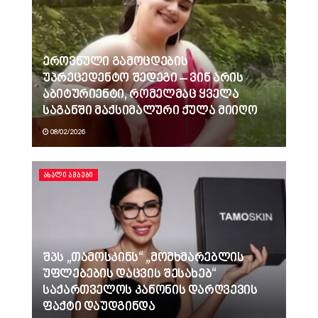
ეროვნული გამოცდების
უპრეცედენტო შედეგი – ვინ არის
აბიტურიენტი, რომელმაც ყველა
საგანში მაქსიმალური ქულა მიიღო
08/02/2026
ᲐᲮᲐᲚᲘ ᲐᲛᲑᲔᲑᲘ
შპს „თამოსკინს“ „მომხმარებლის
უფლებების დაცვის შესახებ“
საქართველოს კანონის დარღვევის
ფაქტი დაუდგინდა