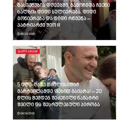
გასვენების დღეებში, გამოჩნდა ჩვენი
ხალხის დიდი სულიერება, დიდი
გონიერება და დიდი რწმენა –
პატრიარქი შიო III
05/22/2026
ᲐᲮᲐᲚᲘ ᲐᲛᲑᲔᲑᲘ
5 დღე-ღამე თბილისიდან
მარტვილამდე ფეხით გაიარა! – 20
წლის შემდეგ შეძენილი ნანატრი
შვილი და შესრულებული პირობა
04/24/2026