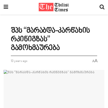
შპს “მარაბდა-კარწახის
რკინიგზას”
გამოხმაურება
A
13 years ago
A