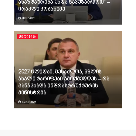
ანაზღაურება უნდა გავუზარდოთ“ –
ირაკლი კობახიძე
11/01/2025
ᲐᲜᲐᲚᲘᲢᲘᲙᲐ
2027 წლიდან, შესაძლოა, წყლის
ახალი ტარიფები ამოქმედდეს – რა
განაცხადა ინფრასტრუქტურის
მინისტრმა
10/29/2025