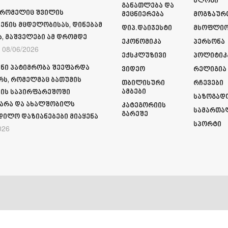
Ბლოგი
Განათლება Და
 რომელიც შვილის
Მეცნიერება
Მოგზაურ
ენის მცდელობისას, დინებამ
Დიპ.დაიჯესტი
Მსოფლი
ა, მაშველები ამ დრომდე
Ეკონომიკა
Პერსონა
08/06/2026
Ექსკლუზივი
Პოლიტიკ
ნი პატიმრობა შეეფარდა
Ვიდეო
Რელიგია
რს, რომელმაც ბათუმის
Თბილისური
Რჩევები
Ამბები
ის საპირფარეშოში
Საზოგად
არა და ახალშობილს
Კატეგორიის
Სამართა
Გარეშე
დილო დაზიანებები მიაყენა
Სპორტი
026