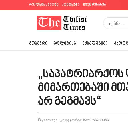
რეკლამა საიტზე
კონტაქტი
ჩვენ შესახებ
ᲛᲗᲐᲕᲐᲠᲘ
ᲞᲝᲚᲘᲢᲘᲙᲐ
ᲔᲥᲡᲙᲚᲣᲖᲘᲕᲘ
ᲛᲡᲝᲤ
„საპატრიარქოს 
მიმართებაში მთ
არ გეგმავს“
13 years ago
კატეგორია:
საზოგადოება