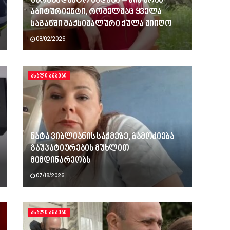
უპრეცედენტო შედეგი – ვინ არის
აბიტურიენტი, რომელმაც ყველა
საგანში მაქსიმალური ქულა მიიღო
08/02/2026
ᲐᲮᲐᲚᲘ ᲐᲛᲑᲔᲑᲘ
ნატა ვიბლიანის საქმეზე, გამოძიება
გაუპატიურების მუხლით
მიმდინარეობს
07/18/2026
ᲐᲮᲐᲚᲘ ᲐᲛᲑᲔᲑᲘ