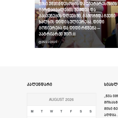
მისი უწმინდესობის და უნეტარესობის
გარდაცვალების შემდეგ და
გასვენების დღეებში, გამოჩნდა ჩვენი
ხალხის დიდი სულიერება, დიდი
გონიერება და დიდი რწმენა –
პატრიარქი შიო III
05/22/2026
კალენდარი
სიახლ
„ნია ი
AUGUST 2026
მოსასმ
მისი ტ
M
T
W
T
F
S
S
აღდგა…