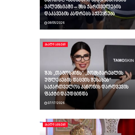
ქართულ-ესპანური სპეცოპერაცია
ვალენსიაში – შსს ქართველების
დაკავების კადრებს აქვეყნებს
08/05/2026
ᲐᲮᲐᲚᲘ ᲐᲛᲑᲔᲑᲘ
შპს „თამოსკინს“ „მომხმარებლის
უფლებების დაცვის შესახებ“
საქართველოს კანონის დარღვევის
ფაქტი დაუდგინდა
07/17/2026
ᲐᲮᲐᲚᲘ ᲐᲛᲑᲔᲑᲘ