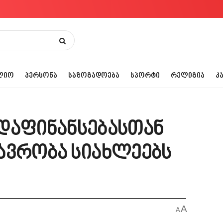
ᲚᲘᲝ
ᲞᲔᲠᲡᲝᲜᲐ
ᲡᲐᲖᲝᲒᲐᲓᲝᲔᲑᲐ
ᲡᲞᲝᲠᲢᲘ
ᲠᲔᲚᲘᲒᲘᲐ
Კ
დაფინანსებასთან
ავრობა სიახლეებს
A
A