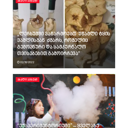
ᲐᲮᲐᲚᲘ ᲐᲛᲑᲔᲑᲘ
„ლეჩხუმში ვაწარმოებთ უწამლი ტყის
ვაშლისგან ძმარს, რომელიც
გემოვნური და სამკურნალო
თვისებებით გამოირჩევა“
02/16/2022
ᲐᲮᲐᲚᲘ ᲐᲛᲑᲔᲑᲘ
“ექსპერიმენტორიუმი” – ყველაზე