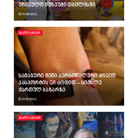
უჩვეულო მუზეუმი თბილისში
01/28/2022
ᲐᲮᲐᲚᲘ ᲐᲛᲑᲔᲑᲘ
სამაჯური შენი პერსონალური კოვიდ
პასპორტის QR კოდით – სიახლე
ქართულ ბაზარზე
01/19/2022
ᲐᲮᲐᲚᲘ ᲐᲛᲑᲔᲑᲘ