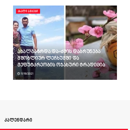
ᲐᲮᲐᲚᲘ ᲐᲛᲑᲔᲑᲘ
ახალგაზრდა და-ძმის დაბრუნება
მშობლიურ ლეჩხუმში და
მეფუტკრეობის ოჯახური ტრადიცია
11/16/2021
კალენდარი