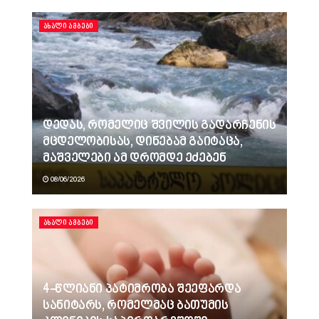
ᲐᲮᲐᲚᲘ ᲐᲛᲑᲔᲑᲘ
დედას, რომელიც შვილის გადარჩენის
მცდელობისას, დინებამ გაიტაცა,
მაშველები ამ დრომდე ეძებენ
08/06/2026
ᲐᲮᲐᲚᲘ ᲐᲛᲑᲔᲑᲘ
4-წლიანი პატიმრობა შეეფარდა
სანიტარს, რომელმაც ბათუმის