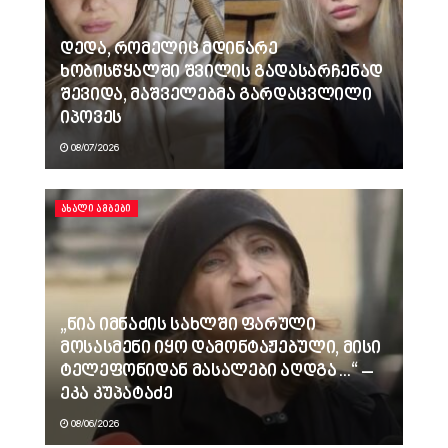
დედა, რომელიც მდინარე
ხობისწყალში შვილის გადასარჩენად
შევიდა, მაშველებმა გარდაცვლილი
იპოვეს
08/07/2026
ᲐᲮᲐᲚᲘ ᲐᲛᲑᲔᲑᲘ
„ნია იმნაძის სახლში ფარული
მოსასმენი იყო დამონტაჟებული, მისი
ტელეფონიდან მასალები აღდგა…“ –
ეკა კუპატაძე
08/06/2026