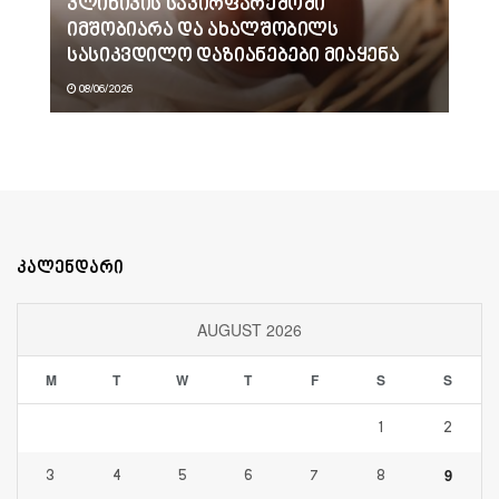
კლინიკის საპირფარეშოში
იმშობიარა და ახალშობილს
სასიკვდილო დაზიანებები მიაყენა
08/06/2026
კალენდარი
AUGUST 2026
M
T
W
T
F
S
S
1
2
9
3
4
5
6
7
8