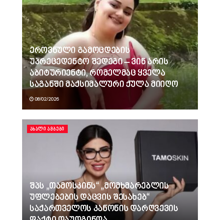
ეროვნული გამოცდების
უპრეცედენტო შედეგი – ვინ არის
აბიტურიენტი, რომელმაც ყველა
საგანში მაქსიმალური ქულა მიიღო
08/02/2026
ᲐᲮᲐᲚᲘ ᲐᲛᲑᲔᲑᲘ
შპს „თამოსკინს“ „მომხმარებლის
უფლებების დაცვის შესახებ“
საქართველოს კანონის დარღვევის