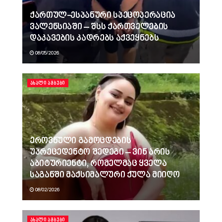
ქართულ-ესპანური სპეცოპერაცია
ვალენსიაში – შსს ქართველების
დაკავების კადრებს აქვეყნებს
08/05/2026
ᲐᲮᲐᲚᲘ ᲐᲛᲑᲔᲑᲘ
ეროვნული გამოცდების
უპრეცედენტო შედეგი – ვინ არის
აბიტურიენტი, რომელმაც ყველა
საგანში მაქსიმალური ქულა მიიღო
08/02/2026
ᲐᲮᲐᲚᲘ ᲐᲛᲑᲔᲑᲘ