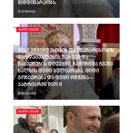
მიმდინარეობს
07/18/2026
ᲐᲮᲐᲚᲘ ᲐᲛᲑᲔᲑᲘ
მისი უწმინდესობის და უნეტარესობის
გარდაცვალების შემდეგ და
გასვენების დღეებში, გამოჩნდა ჩვენი
ხალხის დიდი სულიერება, დიდი
გონიერება და დიდი რწმენა –
პატრიარქი შიო III
05/22/2026
ᲐᲮᲐᲚᲘ ᲐᲛᲑᲔᲑᲘ