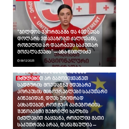
“ჯილდოს ვაორმაგებ და 400 ათას
დოლარს ვთავაზობთ ძალოვანს,
რომელიც არ დაარბევს საკუთარ
მოქალაქეებს” – ანა წითლიძე
09/12/2025
ვინც გვლანძღავდა, რადგან
იძულებით არ გამოვიყვანეთ
ᲐᲮᲐᲚᲘ ᲐᲛᲑᲔᲑᲘ
სადგურის მოედანზე მდებარე
კორპუსის მცხოვრებლები საკუთარი
ბინებიდან, დღეს უტიფრად
აცხადებენ, რომ მე-4 კატეგორიის
შენობებში შეჭრილი ხალხის
იძულებით გაყვანა, რომელიც მათი
საკუთრება არაა, დანაშაულია –