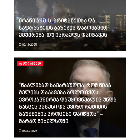
ირანი აშშ-ს, ბრიტანეთსა და
საფრანგეთს ბაზების დაბომბვით
ემუქრება, თუ ისრაელს დაიცავენ
06/14/2025
ᲐᲮᲐᲚᲘ ᲐᲛᲑᲔᲑᲘ
“ნაკლებად სავარაუდოა, რომ ნიკა
მელიას დაკავება ბოლო იყოს,
ევროკავშირმა დაუყოვნებლივ უნდა
გასცეს პასუხი და უვიზო რეჟიმის
გაუქმების პროცესი დაიწყოს“ –
მარკო მიხელსონი
05/30/2025