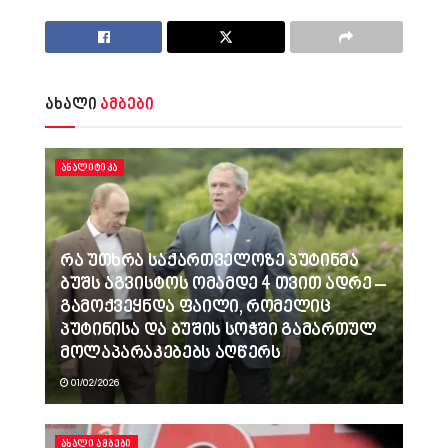
ახალი
ამბები
ᲐᲜᲐᲚᲘᲢᲘᲙᲐ
რა უთხრა საქართველოზე პუტინმა
ბუშს აგვისტოს ომამდე 4 თვით ადრე –
გამოქვეყნდა ფაილი, რომელიც
პუტინისა და ბუშის სოჭში გამართულ
მოლაპარაკებებს აღწერს
01/02/2026
ᲐᲮᲐᲚᲘ ᲐᲛᲑᲔᲑᲘ