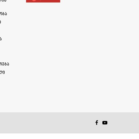
ლის
ობა
ო
ა
ოება
ლი