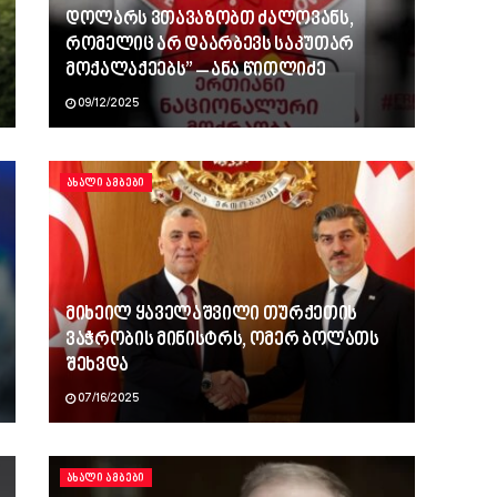
დოლარს ვთავაზობთ ძალოვანს,
რომელიც არ დაარბევს საკუთარ
მოქალაქეებს” – ანა წითლიძე
09/12/2025
ᲐᲮᲐᲚᲘ ᲐᲛᲑᲔᲑᲘ
მიხეილ ყაველაშვილი თურქეთის
ვაჭრობის მინისტრს, ომერ ბოლათს
შეხვდა
07/16/2025
ᲐᲮᲐᲚᲘ ᲐᲛᲑᲔᲑᲘ