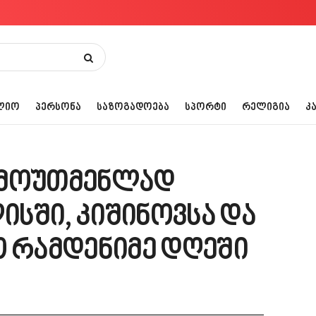
ᲚᲘᲝ
ᲞᲔᲠᲡᲝᲜᲐ
ᲡᲐᲖᲝᲒᲐᲓᲝᲔᲑᲐ
ᲡᲞᲝᲠᲢᲘ
ᲠᲔᲚᲘᲒᲘᲐ
Კ
“მოუთმენლად
სში, კიშინოვსა და
ო რამდენიმე დღეში