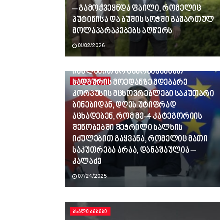
– გამოქვეყნდა ფაილი, რომელიც
პუტინისა და ბუშის სოჭში გამართულ
მოლაპარაკებებს აღწერს
01/02/2026
ვინც გვლანძღავდა, რადგან
იძულებით არ გამოვიყვანეთ
სადგურის მოედანზე მდებარე
ᲐᲮᲐᲚᲘ ᲐᲛᲑᲔᲑᲘ
კორპუსის მცხოვრებლები საკუთარი
ბინებიდან, დღეს უტიფრად
აცხადებენ, რომ მე-4 კატეგორიის
შენობებში შეჭრილი ხალხის
იძულებით გაყვანა, რომელიც მათი
საკუთრება არაა, დანაშაულია –
კალაძე
07/24/2025
ᲐᲮᲐᲚᲘ ᲐᲛᲑᲔᲑᲘ