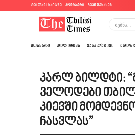
რეკლამა საიტზე
კონტაქტი
ჩვენ შესახებ
ᲛᲗᲐᲕᲐᲠᲘ
ᲞᲝᲚᲘᲢᲘᲙᲐ
ᲔᲥᲡᲙᲚᲣᲖᲘᲕᲘ
ᲛᲡᲝᲤ
კარლ ბილდტი: 
ველოდები თბილი
კიევში მომდევნ
ჩასვლას”