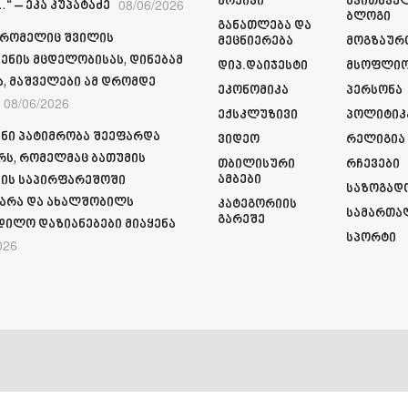
Არქივი
Მკითხვე
08/06/2026
“ – ეკა კუპატაძე
Ბლოგი
Განათლება Და
 რომელიც შვილის
Მეცნიერება
Მოგზაურ
ენის მცდელობისას, დინებამ
Დიპ.დაიჯესტი
Მსოფლი
ა, მაშველები ამ დრომდე
Ეკონომიკა
Პერსონა
08/06/2026
Ექსკლუზივი
Პოლიტიკ
ნი პატიმრობა შეეფარდა
Ვიდეო
Რელიგია
რს, რომელმაც ბათუმის
Თბილისური
Რჩევები
Ამბები
ის საპირფარეშოში
Საზოგად
არა და ახალშობილს
Კატეგორიის
Სამართა
Გარეშე
დილო დაზიანებები მიაყენა
Სპორტი
026