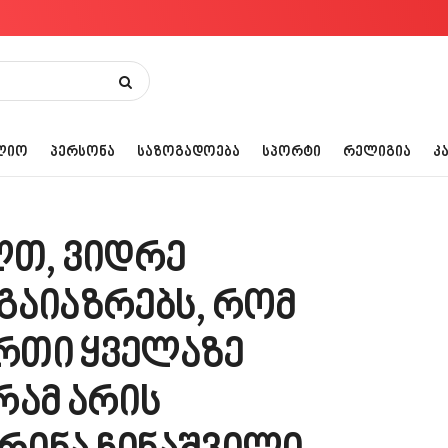
ᲚᲘᲝ
ᲞᲔᲠᲡᲝᲜᲐ
ᲡᲐᲖᲝᲒᲐᲓᲝᲔᲑᲐ
ᲡᲞᲝᲠᲢᲘ
ᲠᲔᲚᲘᲒᲘᲐ
Კ
ლთ, ვიდრე
გაიაზრებს, რომ
რთი ყველაზე
რამ არის