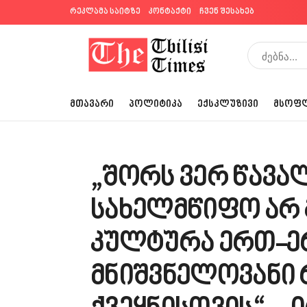
რეკლამა საიტზე
კონტაქტი
ჩვენ შესახებ
ᲛᲗᲐᲕᲐᲠᲘ
ᲞᲝᲚᲘᲢᲘᲙᲐ
ᲔᲥᲡᲙᲚᲣᲖᲘᲕᲘ
ᲛᲡᲝᲤ
„შორს ვერ წავა
სახელმწიფო არ 
კულტურა ერთ-ე
მნიშვნელოვანი 