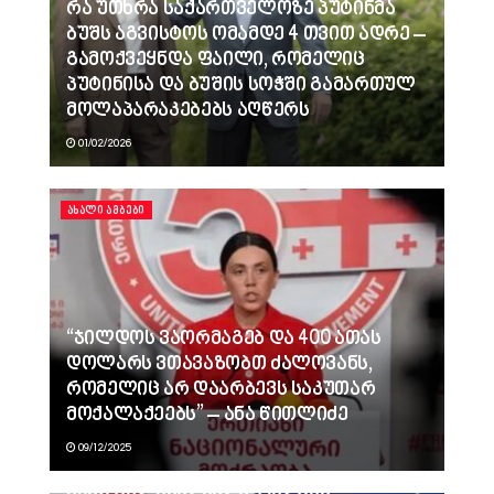
რა უთხრა საქართველოზე პუტინმა
ბუშს აგვისტოს ომამდე 4 თვით ადრე –
გამოქვეყნდა ფაილი, რომელიც
პუტინისა და ბუშის სოჭში გამართულ
მოლაპარაკებებს აღწერს
01/02/2026
ᲐᲮᲐᲚᲘ ᲐᲛᲑᲔᲑᲘ
“ჯილდოს ვაორმაგებ და 400 ათას
დოლარს ვთავაზობთ ძალოვანს,
რომელიც არ დაარბევს საკუთარ
მოქალაქეებს” – ანა წითლიძე
09/12/2025
ვინც გვლანძღავდა, რადგან