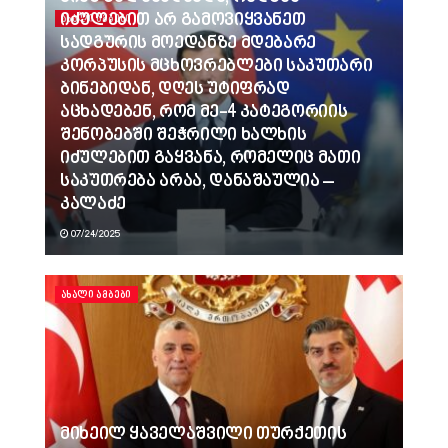
იძულებით არ გამოვიყვანეთ
ᲐᲮᲐᲚᲘ ᲐᲛᲑᲔᲑᲘ
სადგურის მოედანზე მდებარე
კორპუსის მცხოვრებლები საკუთარი
ბინებიდან, დღეს უტიფრად
აცხადებენ, რომ მე-4 კატეგორიის
შენობებში შეჭრილი ხალხის
იძულებით გაყვანა, რომელიც მათი
საკუთრება არაა, დანაშაულია –
კალაძე
07/24/2025
ᲐᲮᲐᲚᲘ ᲐᲛᲑᲔᲑᲘ
მიხეილ ყაველაშვილი თურქეთის