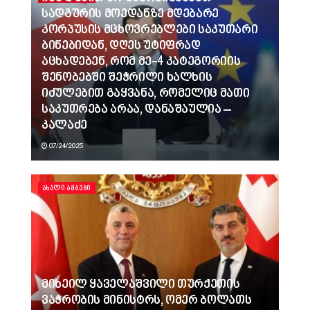
სადგურის მოედანზე მდებარე
კორპუსის მცხოვრებლები საკუთარი
ბინებიდან, დღეს უტიფრად
აცხადებენ, რომ მე-4 კატეგორიის
შენობებში შეჭრილი ხალხის
იძულებით გაყვანა, რომელიც მათი
საკუთრება არაა, დანაშაულია –
კალაძე
07/24/2025
ᲐᲮᲐᲚᲘ ᲐᲛᲑᲔᲑᲘ
მიხეილ ყაველაშვილი თურქეთის
ვაჭრობის მინისტრს, ომერ ბოლათს