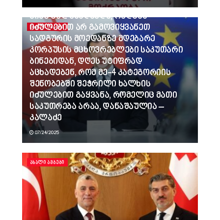
ვინც გვლანძღავდა, რადგან
იძულებით არ გამოვიყვანეთ
ᲐᲮᲐᲚᲘ ᲐᲛᲑᲔᲑᲘ
სადგურის მოედანზე მდებარე
კორპუსის მცხოვრებლები საკუთარი
ბინებიდან, დღეს უტიფრად
აცხადებენ, რომ მე-4 კატეგორიის
შენობებში შეჭრილი ხალხის
იძულებით გაყვანა, რომელიც მათი
საკუთრება არაა, დანაშაულია –
კალაძე
07/24/2025
ᲐᲮᲐᲚᲘ ᲐᲛᲑᲔᲑᲘ