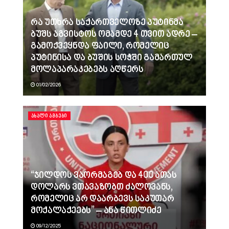
რა უთხრა საქართველოზე პუტინმა
ბუშს აგვისტოს ომამდე 4 თვით ადრე –
გამოქვეყნდა ფაილი, რომელიც
პუტინისა და ბუშის სოჭში გამართულ
მოლაპარაკებებს აღწერს
01/02/2026
ᲐᲮᲐᲚᲘ ᲐᲛᲑᲔᲑᲘ
“ჯილდოს ვაორმაგებ და 400 ათას
დოლარს ვთავაზობთ ძალოვანს,
რომელიც არ დაარბევს საკუთარ
მოქალაქეებს” – ანა წითლიძე
09/12/2025