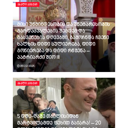
ᲐᲮᲐᲚᲘ ᲐᲛᲑᲔᲑᲘ
მისი უწმინდესობის და უნეტარესობის
გარდაცვალების შემდეგ და
გასვენების დღეებში, გამოჩნდა ჩვენი
ხალხის დიდი სულიერება, დიდი
გონიერება და დიდი რწმენა –
პატრიარქი შიო III
05/22/2026
ᲐᲮᲐᲚᲘ ᲐᲛᲑᲔᲑᲘ
5 დღე-ღამე თბილისიდან
მარტვილამდე ფეხით გაიარა! – 20