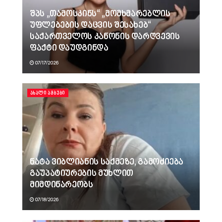
შპს „თამოსკინს“ „მომხმარებლის
უფლებების დაცვის შესახებ“
საქართველოს კანონის დარღვევის
ფაქტი დაუდგინდა
07/17/2026
ᲐᲮᲐᲚᲘ ᲐᲛᲑᲔᲑᲘ
ნატა ვიბლიანის საქმეზე, გამოძიება
გაუპატიურების მუხლით
მიმდინარეობს
07/18/2026