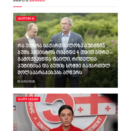
ახალი
ამბები
ᲐᲜᲐᲚᲘᲢᲘᲙᲐ
რა უთხრა საქართველოზე პუტინმა
ბუშს აგვისტოს ომამდე 4 თვით ადრე –
გამოქვეყნდა ფაილი, რომელიც
პუტინისა და ბუშის სოჭში გამართულ
მოლაპარაკებებს აღწერს
01/02/2026
ᲐᲮᲐᲚᲘ ᲐᲛᲑᲔᲑᲘ