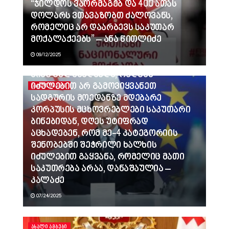
“ჯილდოს ვაორმაგებ და 400 ათას
დოლარს ვთავაზობთ ძალოვანს,
რომელიც არ დაარბევს საკუთარ
მოქალაქეებს” – ანა წითლიძე
09/12/2025
ვინც გვლანძღავდა, რადგან
იძულებით არ გამოვიყვანეთ
ᲐᲮᲐᲚᲘ ᲐᲛᲑᲔᲑᲘ
სადგურის მოედანზე მდებარე
კორპუსის მცხოვრებლები საკუთარი
ბინებიდან, დღეს უტიფრად
აცხადებენ, რომ მე-4 კატეგორიის
შენობებში შეჭრილი ხალხის
იძულებით გაყვანა, რომელიც მათი
საკუთრება არაა, დანაშაულია –
კალაძე
07/24/2025
ᲐᲮᲐᲚᲘ ᲐᲛᲑᲔᲑᲘ