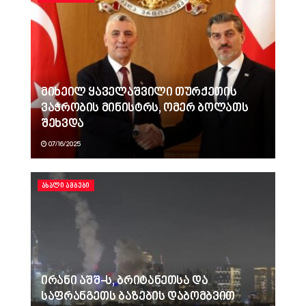
მიხეილ ყაველაშვილი თურქეთის
ვაჭრობის მინისტრს, ომერ ბოლათს
შეხვდა
07/16/2025
ᲐᲮᲐᲚᲘ ᲐᲛᲑᲔᲑᲘ
ირანი აშშ-ს, ბრიტანეთსა და
საფრანგეთს ბაზების დაბომბვით