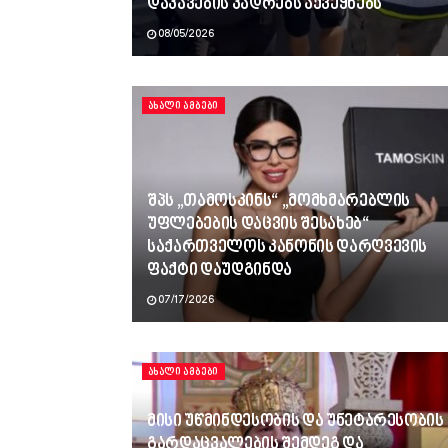
დაკავების კადრებს აქვეყნებს
08/05/2026
ᲐᲮᲐᲚᲘ ᲐᲛᲑᲔᲑᲘ
შპს „თამოსკინს“ „მომხმარებლის
უფლებების დაცვის შესახებ“
საქართველოს კანონის დარღვევის
ფაქტი დაუდგინდა
07/17/2026
ᲐᲮᲐᲚᲘ ᲐᲛᲑᲔᲑᲘ
მისი უწმინდესობის და უნეტარესობის
გარდაცვალების შემდეგ და