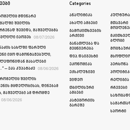
ეები
Categories
Ანალიტიკა
Კულტურ
რომელიც მდინარე
Ახალი Ამბები
Მთავარი
ყალში შვილის
Მოვლენე
რჩენად შევიდა, მაშველებმა
Გამოკითხვების
Არქივი
Მკითხვე
08/07/2026
ვლილი იპოვეს
Ბლოგი
Განათლება Და
მნაძის სახლში ფარული
Მეცნიერება
Მოგზაურ
ენი იყო დამონტაჟებული,
Დიპ.დაიჯესტი
Მსოფლი
ელეფონიდან მასალები
Ეკონომიკა
Პერსონა
08/06/2026
“ – ეკა კუპატაძე
Ექსკლუზივი
Პოლიტიკ
 რომელიც შვილის
Ვიდეო
Რელიგია
ენის მცდელობისას, დინებამ
Თბილისური
Რჩევები
Ამბები
ა, მაშველები ამ დრომდე
Საზოგად
08/06/2026
Კატეგორიის
Სამართა
Გარეშე
Სპორტი