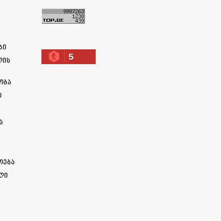
ა
ბი
5
ლის
ობა
ო
ა
ოება
ლი