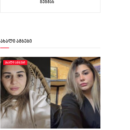
გეგმას
ახალი ამბები
ᲐᲮᲐᲚᲘ ᲐᲛᲑᲔᲑᲘ