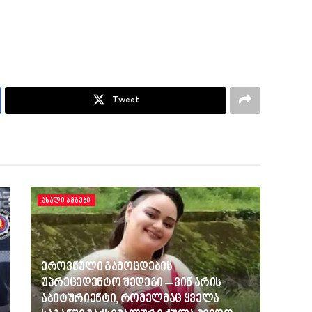
Tweet
ᲐᲮᲐᲚᲘ ᲐᲛᲑᲔᲑᲘ
ეროვნული გამოცდების
უპრეცედენტო შედეგი – ვინ არის
აბიტურიენტი, რომელმაც ყველა