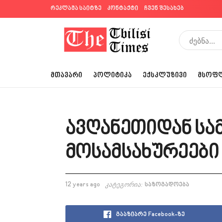
რეკლამა საიტზე
კონტაქტი
ჩვენ შესახებ
ᲛᲗᲐᲕᲐᲠᲘ
ᲞᲝᲚᲘᲢᲘᲙᲐ
ᲔᲥᲡᲙᲚᲣᲖᲘᲕᲘ
ᲛᲡᲝᲤ
ავღანეთიდან ს
მოსამსახურეები
12 years ago
კატეგორია:
საზოგადოება
გააზიარე Facebook-ზე