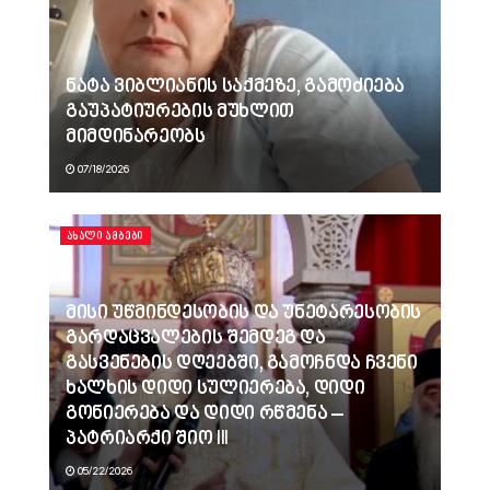
ნატა ვიბლიანის საქმეზე, გამოძიება
გაუპატიურების მუხლით
მიმდინარეობს
07/18/2026
ᲐᲮᲐᲚᲘ ᲐᲛᲑᲔᲑᲘ
მისი უწმინდესობის და უნეტარესობის
გარდაცვალების შემდეგ და
გასვენების დღეებში, გამოჩნდა ჩვენი
ხალხის დიდი სულიერება, დიდი
გონიერება და დიდი რწმენა –
პატრიარქი შიო III
05/22/2026