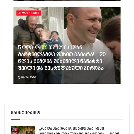
ᲐᲮᲐᲚᲘ ᲐᲛᲑᲔᲑᲘ
5 დღე-ღამე თბილისიდან
მარტვილამდე ფეხით გაიარა! – 20
წლის შემდეგ შეძენილი ნანატრი
შვილი და შესრულებული პირობა
04/24/2026
საინტერესო
,,რაღაცნაირად, მერიდება ჩემი