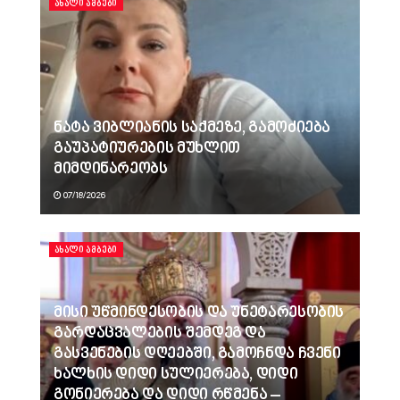
ᲐᲮᲐᲚᲘ ᲐᲛᲑᲔᲑᲘ
ნატა ვიბლიანის საქმეზე, გამოძიება
გაუპატიურების მუხლით
მიმდინარეობს
07/18/2026
ᲐᲮᲐᲚᲘ ᲐᲛᲑᲔᲑᲘ
მისი უწმინდესობის და უნეტარესობის
გარდაცვალების შემდეგ და
გასვენების დღეებში, გამოჩნდა ჩვენი
ხალხის დიდი სულიერება, დიდი
გონიერება და დიდი რწმენა –