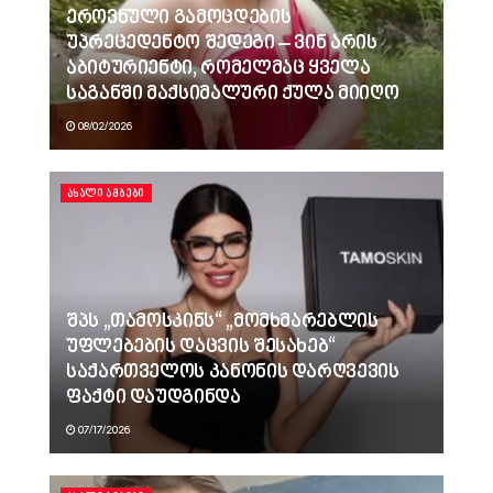
ეროვნული გამოცდების
უპრეცედენტო შედეგი – ვინ არის
აბიტურიენტი, რომელმაც ყველა
საგანში მაქსიმალური ქულა მიიღო
08/02/2026
ᲐᲮᲐᲚᲘ ᲐᲛᲑᲔᲑᲘ
შპს „თამოსკინს“ „მომხმარებლის
უფლებების დაცვის შესახებ“
საქართველოს კანონის დარღვევის
ფაქტი დაუდგინდა
07/17/2026