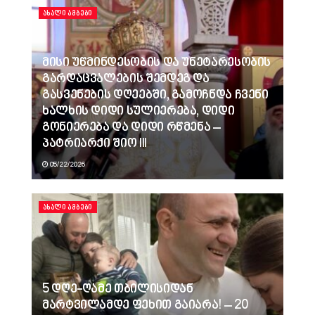
ᲐᲮᲐᲚᲘ ᲐᲛᲑᲔᲑᲘ
მისი უწმინდესობის და უნეტარესობის
გარდაცვალების შემდეგ და
გასვენების დღეებში, გამოჩნდა ჩვენი
ხალხის დიდი სულიერება, დიდი
გონიერება და დიდი რწმენა –
პატრიარქი შიო III
05/22/2026
ᲐᲮᲐᲚᲘ ᲐᲛᲑᲔᲑᲘ
5 დღე-ღამე თბილისიდან
მარტვილამდე ფეხით გაიარა! – 20