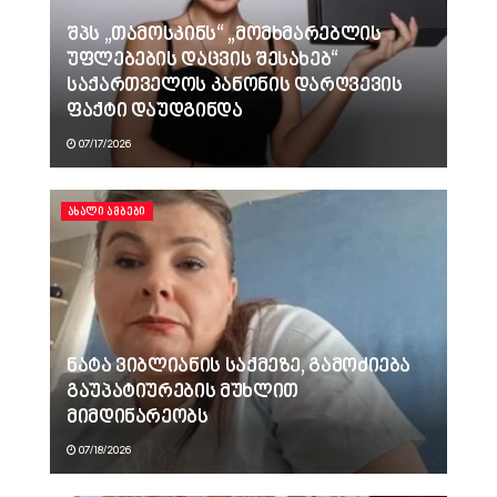
შპს „თამოსკინს“ „მომხმარებლის
უფლებების დაცვის შესახებ“
საქართველოს კანონის დარღვევის
ფაქტი დაუდგინდა
07/17/2026
ᲐᲮᲐᲚᲘ ᲐᲛᲑᲔᲑᲘ
ნატა ვიბლიანის საქმეზე, გამოძიება
გაუპატიურების მუხლით
მიმდინარეობს
07/18/2026