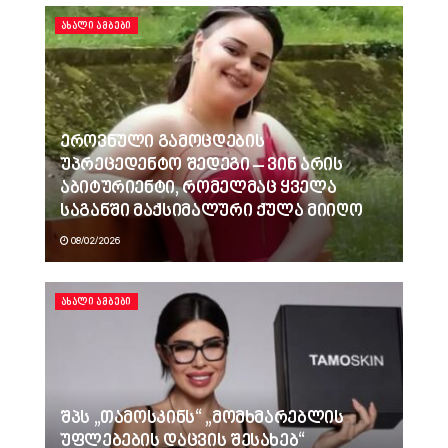
ᲐᲮᲐᲚᲘ ᲐᲛᲑᲔᲑᲘ
ეროვნული გამოცდების
უპრეცედენტო შედეგი – ვინ არის
აბიტურიენტი, რომელმაც ყველა
საგანში მაქსიმალური ქულა მიიღო
08/02/2026
ᲐᲮᲐᲚᲘ ᲐᲛᲑᲔᲑᲘ
შპს „თამოსკინს“ „მომხმარებლის
უფლებების დაცვის შესახებ“