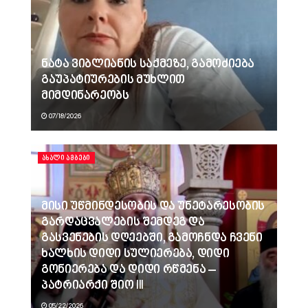
ნატა ვიბლიანის საქმეზე, გამოძიება
გაუპატიურების მუხლით
მიმდინარეობს
07/18/2026
ᲐᲮᲐᲚᲘ ᲐᲛᲑᲔᲑᲘ
მისი უწმინდესობის და უნეტარესობის
გარდაცვალების შემდეგ და
გასვენების დღეებში, გამოჩნდა ჩვენი
ხალხის დიდი სულიერება, დიდი
გონიერება და დიდი რწმენა –
პატრიარქი შიო III
05/22/2026