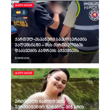
ᲐᲮᲐᲚᲘ ᲐᲛᲑᲔᲑᲘ
ქართულ-ესპანური სპეცოპერაცია
ვალენსიაში – შსს ქართველების
დაკავების კადრებს აქვეყნებს
08/05/2026
ᲐᲮᲐᲚᲘ ᲐᲛᲑᲔᲑᲘ
ეროვნული გამოცდების
უპრეცედენტო შედეგი – ვინ არის