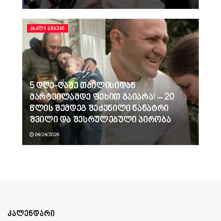
ᲐᲮᲐᲚᲘ ᲐᲛᲑᲔᲑᲘ
5 დღე-ღამე თბილისიდან
მარტვილამდე ფეხით გაიარა! – 20
წლის შემდეგ შეძენილი ნანატრი
შვილი და შესრულებული პირობა
04/24/2026
კალენდარი