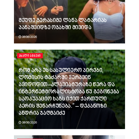
მეუფე გერასიმე ლანა ლატარიას
პანაშვიდზე ოჯახში მივიდა
08/06/2026
ᲐᲮᲐᲚᲘ ᲐᲛᲑᲔᲑᲘ
რომ არა ეს სასულიერო პირები,
ლომისის ტაძარში ვერავინ
ავიდოდით–კლავიატურაზე წერა და
ინტერნეტმორალისტობა ნუ გეგონება
საოკუპაციო ხაზს იქით ქართული
კერის შენარჩუნება.” – დეკანოზი
ანდრია ჯაღმაიძე
08/06/2026