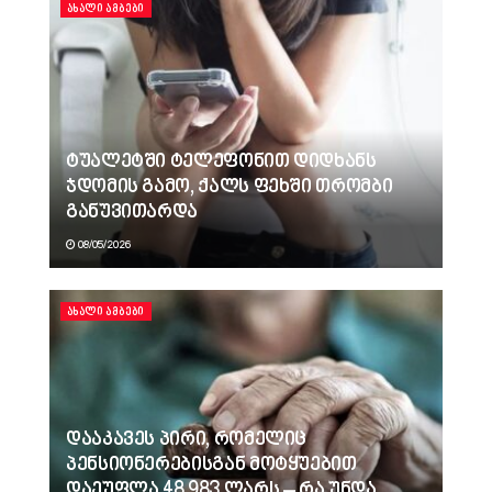
ᲐᲮᲐᲚᲘ ᲐᲛᲑᲔᲑᲘ
ტუალეტში ტელეფონით დიდხანს
ჯდომის გამო, ქალს ფეხში თრომბი
განუვითარდა
08/05/2026
ᲐᲮᲐᲚᲘ ᲐᲛᲑᲔᲑᲘ
დააკავეს პირი, რომელიც
პენსიონერებისგან მოტყუებით
დაეუფლა 48 983 ლარს – რა უნდა