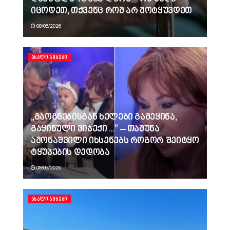
იცოდეთ, თქვენც რომ არ მოტყუვდეთ
08/05/2026
ᲐᲮᲐᲚᲘ ᲐᲛᲑᲔᲑᲘ
„გაოგნებისგან ხელები გამეყინა,
გაყინული ვიჯექი…“ – თამუნა
ამონაშვილი იხსენებს როგორ შეიტყო
ტყუპების დედობა
08/05/2026
ᲐᲮᲐᲚᲘ ᲐᲛᲑᲔᲑᲘ