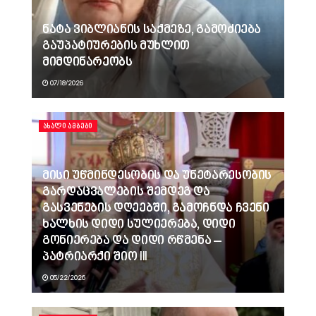
ნატა ვიბლიანის საქმეზე, გამოძიება
გაუპატიურების მუხლით
მიმდინარეობს
07/18/2026
ᲐᲮᲐᲚᲘ ᲐᲛᲑᲔᲑᲘ
მისი უწმინდესობის და უნეტარესობის
გარდაცვალების შემდეგ და
გასვენების დღეებში, გამოჩნდა ჩვენი
ხალხის დიდი სულიერება, დიდი
გონიერება და დიდი რწმენა –
პატრიარქი შიო III
05/22/2026