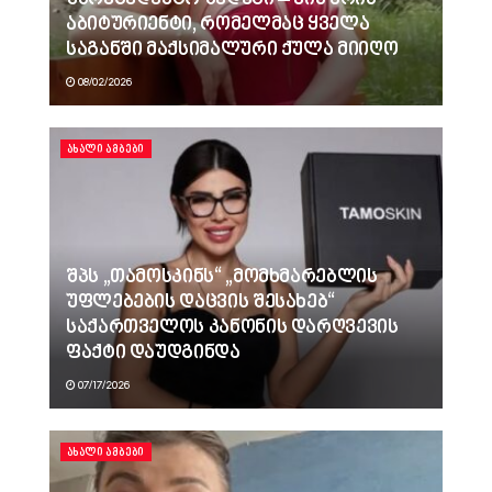
უპრეცედენტო შედეგი – ვინ არის
აბიტურიენტი, რომელმაც ყველა
საგანში მაქსიმალური ქულა მიიღო
08/02/2026
ᲐᲮᲐᲚᲘ ᲐᲛᲑᲔᲑᲘ
შპს „თამოსკინს“ „მომხმარებლის
უფლებების დაცვის შესახებ“
საქართველოს კანონის დარღვევის
ფაქტი დაუდგინდა
07/17/2026
ᲐᲮᲐᲚᲘ ᲐᲛᲑᲔᲑᲘ