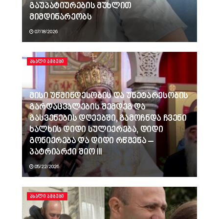
გაუპატიურების მუხლით
მიმდინარეობს
07/18/2026
ᲐᲮᲐᲚᲘ ᲐᲛᲑᲔᲑᲘ
მისი უწმინდესობის და უნეტარესობის
გარდაცვალების შემდეგ და
გასვენების დღეებში, გამოჩნდა ჩვენი
ხალხის დიდი სულიერება, დიდი
გონიერება და დიდი რწმენა –
პატრიარქი შიო III
05/22/2026
ᲐᲮᲐᲚᲘ ᲐᲛᲑᲔᲑᲘ