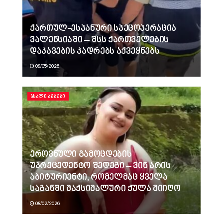
ქართულ-ესპანური სპეცოპერაცია
ვალენსიაში – შსს ქართველების
დაკავების კადრებს აქვეყნებს
08/05/2026
ᲐᲮᲐᲚᲘ ᲐᲛᲑᲔᲑᲘ
ეროვნული გამოცდების
უპრეცედენტო შედეგი – ვინ არის
აბიტურიენტი, რომელმაც ყველა
საგანში მაქსიმალური ქულა მიიღო
08/02/2026