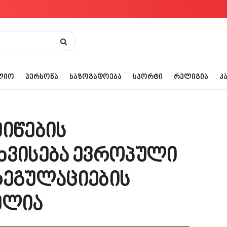
ᲚᲘᲝ
ᲞᲔᲠᲡᲝᲜᲐ
ᲡᲐᲖᲝᲒᲐᲓᲝᲔᲑᲐ
ᲡᲞᲝᲠᲢᲘ
ᲠᲔᲚᲘᲒᲘᲐ
Კ
მიწების
ხვისება ევროპული
რეგულაციების
ელია