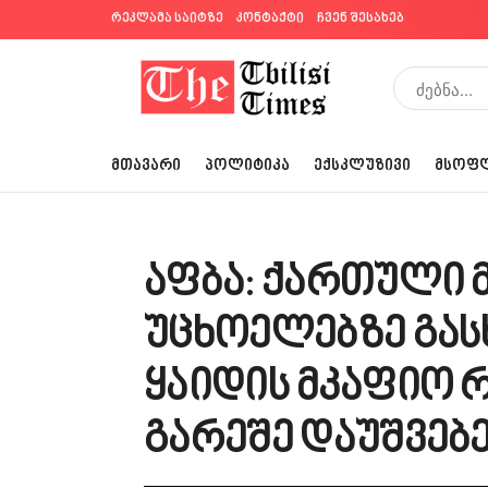
რეკლამა საიტზე
კონტაქტი
ჩვენ შესახებ
ᲛᲗᲐᲕᲐᲠᲘ
ᲞᲝᲚᲘᲢᲘᲙᲐ
ᲔᲥᲡᲙᲚᲣᲖᲘᲕᲘ
ᲛᲡᲝᲤ
აფბა: ქართული 
უცხოელებზე გას
ყაიდის მკაფიო 
გარეშე დაუშვებ