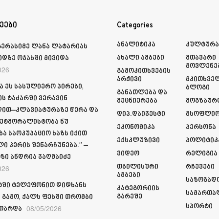
ეები
Categories
Ანალიტიკა
Კულტურ
გერასიმე ლანა ლატარიას
Ახალი Ამბები
Მთავარი
იდზე ოჯახში მივიდა
Მოვლენე
026
Გამოკითხვების
Არქივი
Მკითხვე
ა ეს სასულიერო პირები,
Ბლოგი
Განათლება Და
ს ტაძარში ვერავინ
Მეცნიერება
Მოგზაურ
ით–კლავიატურაზე წერა და
Დიპ.დაიჯესტი
Მსოფლი
ეტმორალისტობა ნუ
Ეკონომიკა
Პერსონა
ბა საოკუპაციო ხაზს იქით
Ექსკლუზივი
Პოლიტიკ
ი კერის შენარჩუნება.” –
Ვიდეო
Რელიგია
ზი ანდრია ჯაღმაიძე
Თბილისური
Რჩევები
026
Ამბები
Საზოგად
ში ტელეფონით დიდხანს
Კატეგორიის
Სამართა
Გარეშე
 გამო, ქალს ფეხში თრომბი
Სპორტი
08/05/2026
თარდა