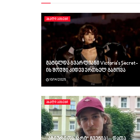
ᲐᲮᲐᲚᲘ ᲐᲛᲑᲔᲑᲘ
მატილდა გვარლიანი Victoria’s Secret-
ის შოუში კიდევ ერთხელ გამოვა
10/14/2025
ᲐᲮᲐᲚᲘ ᲐᲛᲑᲔᲑᲘ
„აზიური ოსკარი“ ჩვენია! – დათა