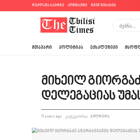
რეკლამა საიტზე
კონტაქტი
ჩვენ შესახებ
ᲛᲗᲐᲕᲐᲠᲘ
ᲞᲝᲚᲘᲢᲘᲙᲐ
ᲔᲥᲡᲙᲚᲣᲖᲘᲕᲘ
ᲛᲡᲝᲤ
მიხეილ გიორგაძ
დელეგაციას უმა
11 years ago
კატეგორია:
კულტურა