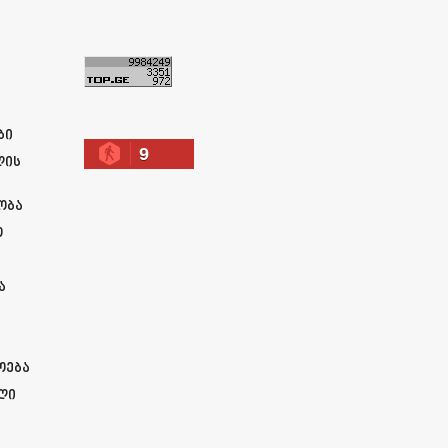
ა
ბი
9
ლის
ობა
ო
ა
ოება
ლი