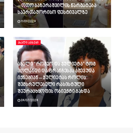
– ოთო ბაზერაშვილის წარმატება
საერთაშორისო ფესტივალზე
11/01/2024
ᲐᲮᲐᲚᲘ ᲐᲛᲑᲔᲑᲘ
ახალი “რომეო და ჯულიეტა” ტომ
ჰოლანდი და ფრანჩესკა ამევუდა
იქნებიან – ჯულიეტას როლის
შემსრულებელი რასისტული
შეურაცხყოფის ობიექტი გახდა
04/07/2024