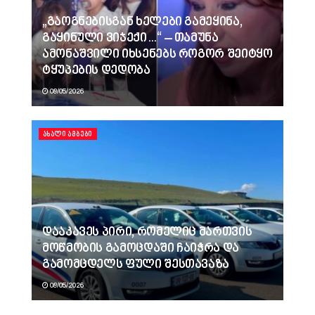
„გაოგნებისგან ხელები გამეყინა,
გაყინული ვიჯექი…“ – თამუნა
ამონაშვილი იხსენებს როგორ შეიტყო
ტყუპების დედობა
08/05/2026
ᲐᲮᲐᲚᲘ ᲐᲛᲑᲔᲑᲘ
დააკავეს პირი, რომელიც მართვის
მოწმობის გამოცდაში ჩაიჭრა და
გამომცდელს ფული შესთავაზა
08/05/2026