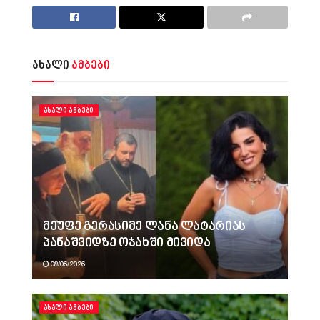
ახალი
ამბები
ᲐᲮᲐᲚᲘ ᲐᲛᲑᲔᲑᲘ
მეუფე გერასიმე ლანა ლატარიას
პანაშვიდზე ოჯახში მივიდა
08/06/2026
ᲐᲮᲐᲚᲘ ᲐᲛᲑᲔᲑᲘ