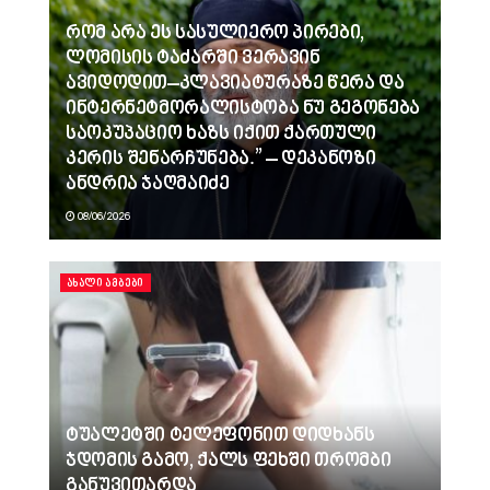
რომ არა ეს სასულიერო პირები,
ლომისის ტაძარში ვერავინ
ავიდოდით–კლავიატურაზე წერა და
ინტერნეტმორალისტობა ნუ გეგონება
საოკუპაციო ხაზს იქით ქართული
კერის შენარჩუნება.” – დეკანოზი
ანდრია ჯაღმაიძე
08/06/2026
ᲐᲮᲐᲚᲘ ᲐᲛᲑᲔᲑᲘ
ტუალეტში ტელეფონით დიდხანს
ჯდომის გამო, ქალს ფეხში თრომბი
განუვითარდა