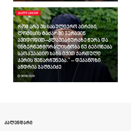
ᲐᲮᲐᲚᲘ ᲐᲛᲑᲔᲑᲘ
რომ არა ეს სასულიერო პირები,
ლომისის ტაძარში ვერავინ
ავიდოდით–კლავიატურაზე წერა და
ინტერნეტმორალისტობა ნუ გეგონება
საოკუპაციო ხაზს იქით ქართული
კერის შენარჩუნება.” – დეკანოზი
ანდრია ჯაღმაიძე
08/06/2026
კალენდარი