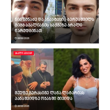
ნია იმნაძე და ანასტასია ბერუაშვილს
გიგა ავალიანის საქმეზე ბრალი
წარედგინათ
08/06/2026
ᲐᲮᲐᲚᲘ ᲐᲛᲑᲔᲑᲘ
მეუფე გერასიმე ლანა ლატარიას
პანაშვიდზე ოჯახში მივიდა
08/06/2026