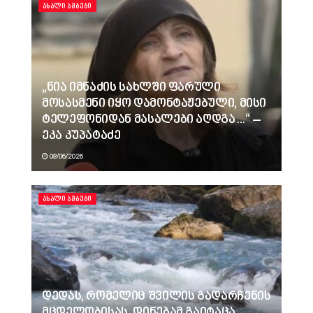
ᲐᲮᲐᲚᲘ ᲐᲛᲑᲔᲑᲘ
„ნია იმნაძის სახლში ფარული
მოსასმენი იყო დამონტაჟებული, მისი
ტელეფონიდან მასალები აღდგა…“ –
ეკა კუპატაძე
08/06/2026
ᲐᲮᲐᲚᲘ ᲐᲛᲑᲔᲑᲘ
დედას, რომელიც შვილის გადარჩენის
მცდელობისას, დინებამ გაიტაცა,