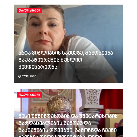
ᲐᲮᲐᲚᲘ ᲐᲛᲑᲔᲑᲘ
ნატა ვიბლიანის საქმეზე, გამოძიება
გაუპატიურების მუხლით
მიმდინარეობს
07/18/2026
ᲐᲮᲐᲚᲘ ᲐᲛᲑᲔᲑᲘ
მისი უწმინდესობის და უნეტარესობის
გარდაცვალების შემდეგ და
გასვენების დღეებში, გამოჩნდა ჩვენი