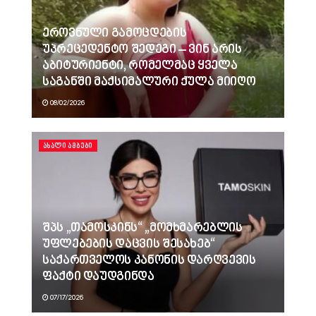
ეროვნული გამოცდების
უპრეცედენტო შედეგი – ვინ არის
აბიტურიენტი, რომელმაც ყველა
საგანში მაქსიმალური ქულა მიიღო
08/02/2026
ᲐᲮᲐᲚᲘ ᲐᲛᲑᲔᲑᲘ
შპს „თამოსკინს“ „მომხმარებლის
უფლებების დაცვის შესახებ“
საქართველოს კანონის დარღვევის
ფაქტი დაუდგინდა
07/17/2026