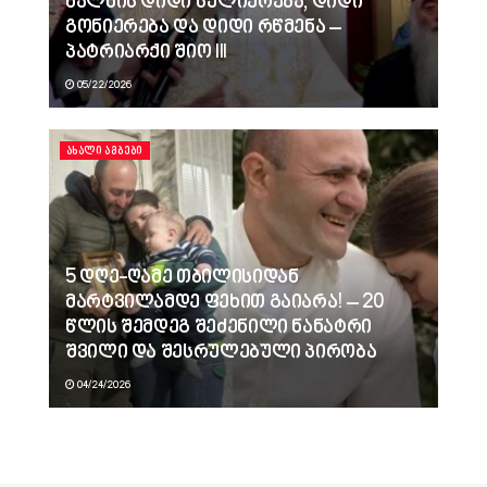
ხალხის დიდი სულიერება, დიდი
გონიერება და დიდი რწმენა –
პატრიარქი შიო III
05/22/2026
ᲐᲮᲐᲚᲘ ᲐᲛᲑᲔᲑᲘ
5 დღე-ღამე თბილისიდან
მარტვილამდე ფეხით გაიარა! – 20
წლის შემდეგ შეძენილი ნანატრი
შვილი და შესრულებული პირობა
04/24/2026