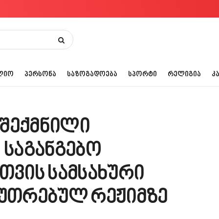
ᲚᲘᲝ
ᲞᲔᲠᲡᲝᲜᲐ
ᲡᲐᲖᲝᲒᲐᲓᲝᲔᲑᲐ
ᲡᲞᲝᲠᲢᲘ
ᲠᲔᲚᲘᲒᲘᲐ
Კ
 შექმნილი
 საგანგებო
თვის სამსახური
კუთრებულ რეჟიმზე