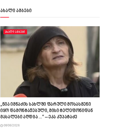
ახალი ამბები
ᲐᲮᲐᲚᲘ ᲐᲛᲑᲔᲑᲘ
„ნია იმნაძის სახლში ფარული მოსასმენი
იყო დამონტაჟებული, მისი ტელეფონიდან
მასალები აღდგა…“ – ეკა კუპატაძე
08/06/2026