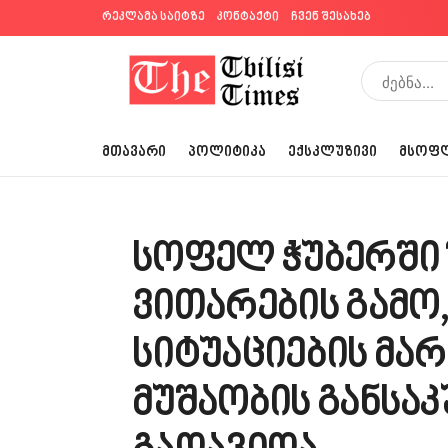
რეკლამა საიტზე
კონტაქტი
ჩვენ შესახებ
ᲛᲗᲐᲕᲐᲠᲘ
ᲞᲝᲚᲘᲢᲘᲙᲐ
ᲔᲥᲡᲙᲚᲣᲖᲘᲕᲘ
ᲛᲡᲝᲤ
სოფელ ჭუბერში
ვითარების გამო,
სიტუაციების მარ
მუშაობის განსა