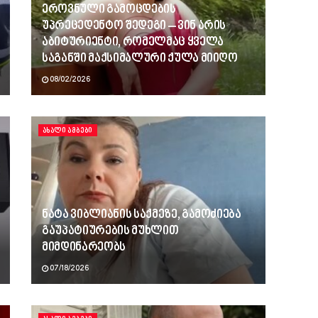
ეროვნული გამოცდების
უპრეცედენტო შედეგი – ვინ არის
აბიტურიენტი, რომელმაც ყველა
საგანში მაქსიმალური ქულა მიიღო
08/02/2026
ᲐᲮᲐᲚᲘ ᲐᲛᲑᲔᲑᲘ
ნატა ვიბლიანის საქმეზე, გამოძიება
გაუპატიურების მუხლით
მიმდინარეობს
07/18/2026