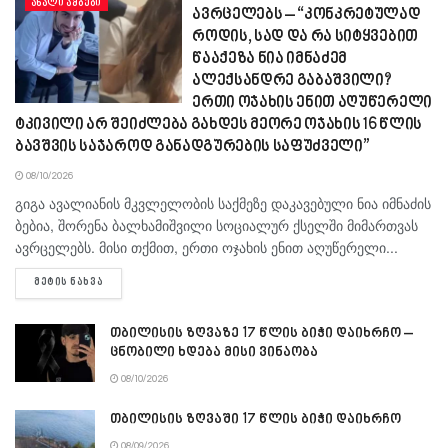
ᲐᲮᲐᲚᲘ ᲐᲛᲑᲔᲑᲘ
ავრცელებს – “კონკრეტულად
როდის, სად და რა სიტყვებით
წააქეზა ნია იმნაძემ
ალექსანდრე გაბაშვილი?
ერთი ოჯახის ენით აღუწერელი
ტკივილი არ შეიძლება გახდეს მეორე ოჯახის 16 წლის
ბავშვის საჯაროდ განადგურების საფუძველი”
08/10/2026
გიგა ავა­ლი­ა­ნის მკვლე­ლო­ბის საქ­მე­ზე და­კა­ვე­ბუ­ლი ნია იმ­ნა­ძის
ბე­ბია, შო­რე­ნა ბალ­ხა­მიშ­ვი­ლი სო­ცი­ა­ლურ ქსელ­ში მი­მარ­თვას
ავ­რცე­ლებს. მისი თქმით, ერთი ოჯა­ხის ენით აღუ­წე­რე­ლი...
DETAILS
ᲛᲔᲢᲘᲡ ᲜᲐᲮᲕᲐ
თბილისის ზღვაზე 17 წლის ბიჭი დაიხრჩო –
ცნობილი ხდება მისი ვინაობა
08/10/2026
თბილისის ზღვაში 17 წლის ბიჭი დაიხრჩო
08/09/2026