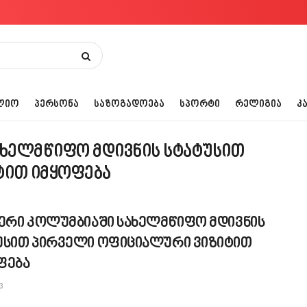
ᲚᲘᲝ
ᲞᲔᲠᲡᲝᲜᲐ
ᲡᲐᲖᲝᲒᲐᲓᲝᲔᲑᲐ
ᲡᲞᲝᲠᲢᲘ
ᲠᲔᲚᲘᲒᲘᲐ
Კ
ახელმწიფო მდივნის სტატუსით
ტით იმყოფება
კერი კოლუმბიაში სახელმწიფო მდივნის
უსით პირველი ოფიციალური ვიზიტით
ფება
3