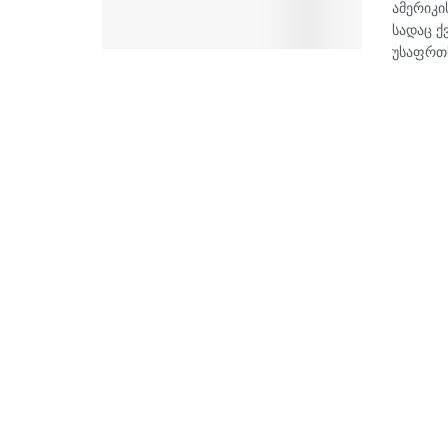
ამერიკი
სადაც ქ
უსაფრთხ