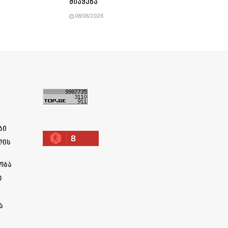
მიაყენა
08/06/2026
ა
ბი
8
ლის
ობა
ო
ა