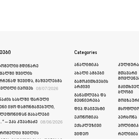
ეები
Categories
Ანალიტიკა
Კულტურ
რომელიც მდინარე
Ახალი Ამბები
Მთავარი
ყალში შვილის
Მოვლენე
რჩენად შევიდა, მაშველებმა
Გამოკითხვების
Არქივი
Მკითხვე
08/07/2026
ვლილი იპოვეს
Ბლოგი
Განათლება Და
მნაძის სახლში ფარული
Მეცნიერება
Მოგზაურ
ენი იყო დამონტაჟებული,
Დიპ.დაიჯესტი
Მსოფლი
ელეფონიდან მასალები
Ეკონომიკა
Პერსონა
08/06/2026
“ – ეკა კუპატაძე
Ექსკლუზივი
Პოლიტიკ
 რომელიც შვილის
Ვიდეო
Რელიგია