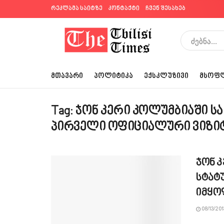
რეკლამა საიტზე
კონტაქტი
ჩვენ შესახებ
ᲛᲗᲐᲕᲐᲠᲘ
ᲞᲝᲚᲘᲢᲘᲙᲐ
ᲔᲥᲡᲙᲚᲣᲖᲘᲕᲘ
ᲛᲡᲝᲤ
Tag:
ჯონ კერი კოლუმბიაში ს
პირველი ოფიციალური ვიზი
ჯონ 
სტატ
იმყო
08/13/201