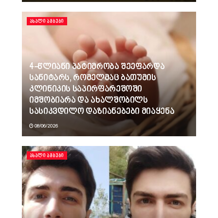
ᲐᲮᲐᲚᲘ ᲐᲛᲑᲔᲑᲘ
4-წლიანი პატიმრობა შეეფარდა
სანიტარს, რომელმაც ბათუმის
კლინიკის საპირფარეშოში
იმშობიარა და ახალშობილს
სასიკვდილო დაზიანებები მიაყენა
08/06/2026
ᲐᲮᲐᲚᲘ ᲐᲛᲑᲔᲑᲘ