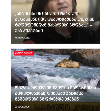
„ნია იმნაძის სახლში ფარული
მოსასმენი იყო დამონტაჟებული, მისი
ტელეფონიდან მასალები აღდგა…“ –
ეკა კუპატაძე
08/06/2026
ᲐᲮᲐᲚᲘ ᲐᲛᲑᲔᲑᲘ
დედას, რომელიც შვილის გადარჩენის
მცდელობისას, დინებამ გაიტაცა,
მაშველები ამ დრომდე ეძებენ
08/06/2026