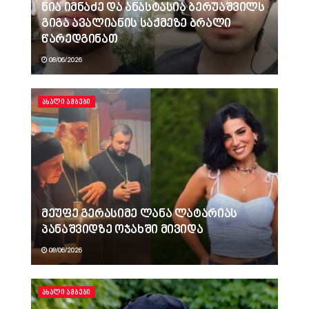
ნია იმნაძე და ანასტასია ბერუაშვილს
გიგა ავალიანის საქმეზე ბრალი
წარედგინათ
08/06/2026
ᲐᲮᲐᲚᲘ ᲐᲛᲑᲔᲑᲘ
მეუფე გერასიმე ლანა ლატარიას
პანაშვიდზე ოჯახში მივიდა
08/06/2026
ᲐᲮᲐᲚᲘ ᲐᲛᲑᲔᲑᲘ