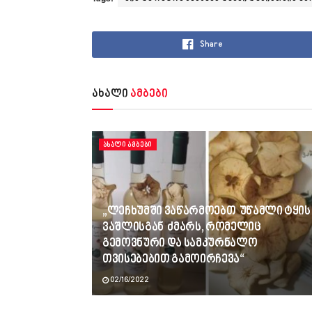
Share
ახალი
ამბები
ᲐᲮᲐᲚᲘ ᲐᲛᲑᲔᲑᲘ
„ლეჩხუმში ვაწარმოებთ უწამლი ტყის
ვაშლისგან ძმარს, რომელიც
გემოვნური და სამკურნალო
თვისებებით გამოირჩევა“
02/16/2022