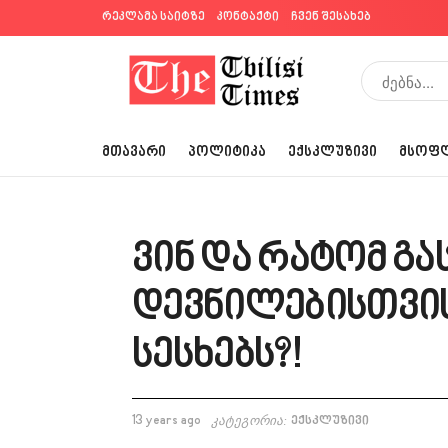
რეკლამა საიტზე
კონტაქტი
ჩვენ შესახებ
ᲛᲗᲐᲕᲐᲠᲘ
ᲞᲝᲚᲘᲢᲘᲙᲐ
ᲔᲥᲡᲙᲚᲣᲖᲘᲕᲘ
ᲛᲡᲝᲤ
ვინ და რატომ გა
დევნილებისთვი
სესხებს?!
13 years ago
კატეგორია:
ექსკლუზივი