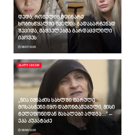
დედა, რომელიც მდინარე
ხობისწყალში შვილის გადასარჩენად
შევიდა, მაშველებმა გარდაცვლილი
იპოვეს
08/07/2026
ᲐᲮᲐᲚᲘ ᲐᲛᲑᲔᲑᲘ
„ნია იმნაძის სახლში ფარული
მოსასმენი იყო დამონტაჟებული, მისი
ტელეფონიდან მასალები აღდგა…“ –
ეკა კუპატაძე
08/06/2026