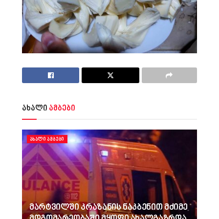
ახალი
ამბები
ᲐᲮᲐᲚᲘ ᲐᲛᲑᲔᲑᲘ
მარტვილში კრაზანის ნაკბენით მძიმე
მდგომარეობაში მყოფი ახალგაზრდა