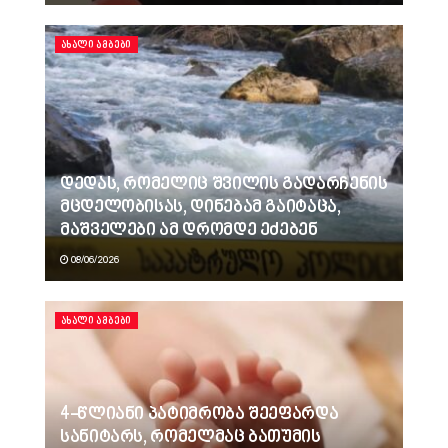
ᲐᲮᲐᲚᲘ ᲐᲛᲑᲔᲑᲘ
დედას, რომელიც შვილის გადარჩენის
მცდელობისას, დინებამ გაიტაცა,
მაშველები ამ დრომდე ეძებენ
08/06/2026
ᲐᲮᲐᲚᲘ ᲐᲛᲑᲔᲑᲘ
4-წლიანი პატიმრობა შეეფარდა
სანიტარს, რომელმაც ბათუმის