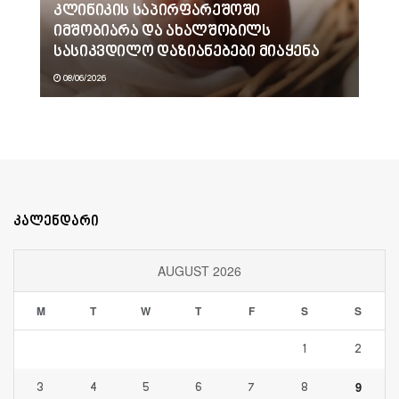
კლინიკის საპირფარეშოში
იმშობიარა და ახალშობილს
სასიკვდილო დაზიანებები მიაყენა
08/06/2026
კალენდარი
AUGUST 2026
M
T
W
T
F
S
S
1
2
9
3
4
5
6
7
8