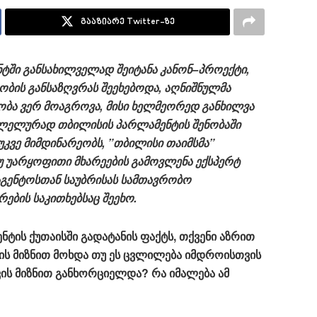
გააზიარე Twitter-ზე
ტში
განსახილველად
შეიტანა
კანონ
–
პროექტი
,
ობის
განსაზღვრას
შეეხებოდა
,
აღნიშნულმა
ობა
ვერ
მოაგროვა
,
მისი
ხელმეორედ
განხილვა
ლელურად
თბილისის
პარლამენტის
შენობაში
უკვე
მიმდინარეობს
, ”
თბილისი
თაიმსმა
”
უ
უარყოფითი
მხარეების
გამოვლენა
ექსპერტ
აგენტოსთან
საუბრისას
სამთავრობო
რების
საკითხებსაც
შეეხო
.
ნტის
ქუთაისში
გადატანის
ფაქტს
,
თქვენი
აზრით
ის
მიზნით
მოხდა
თუ
ეს
ცვლილება
იმდროისთვის
ვის
მიზნით
განხორციელდა
?
რა
იმალება
ამ