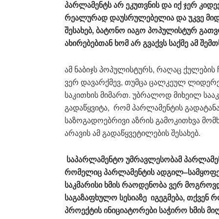
პარლამენტს
არ
ეკუთვნის
და
იქ
ჯერ
კიდე
რეალურად
დაუსრულებელია
და
უკვე
მიდ
შესახებ
,
ბატონო
იაგო
პოპულისტურ
გათვ
ახირებებთან
ხომ
არ
გვაქვს
საქმე
ამ
შემთ
ამ ნაბიჯს პოპულისტურს, რაღაც ქულები
ვერ დავარქმევ, თუმცა ცალკეულ ლიდერე
საკითხის მიმართ. უბრალოდ მიხეილ საა
გადაწყვიტა, რომ პარლამენტის გადატანა
საზოგადოებრივი აზრის გამოკითხვა მომხ
არავის ამ გადაწყვეტილების შესახებ.
საპარლამენტო
უმრავლესობამ
პარლამე
რომელიც
პარლამენტის
ადგილ
–
სამყოფ
საკმარისი
ხმის
რაოდენობა
ვერ
მოგროვ
საგაზაფხულო
სესიაზე
იგეგმება
,
თქვენ
რ
პროექტის
ინიციატორები
საჭირო
ხმის
მი