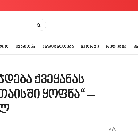
ᲚᲘᲝ
ᲞᲔᲠᲡᲝᲜᲐ
ᲡᲐᲖᲝᲒᲐᲓᲝᲔᲑᲐ
ᲡᲞᲝᲠᲢᲘ
ᲠᲔᲚᲘᲒᲘᲐ
Კ
ჯდება ქვეყანას
თაისში ყოფნა“ –
ილ
A
A