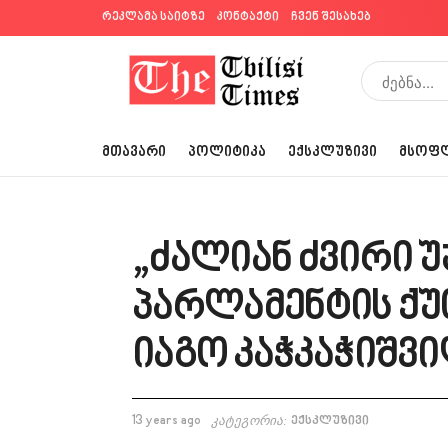
რეკლამა საიტზე
კონტაქტი
ჩვენ შესახებ
ᲛᲗᲐᲕᲐᲠᲘ
ᲞᲝᲚᲘᲢᲘᲙᲐ
ᲔᲥᲡᲙᲚᲣᲖᲘᲕᲘ
ᲛᲡᲝᲤ
„ძალიან ძვირი უ
პარლამენტის ქუ
იაგო კაჭკაჭიშვ
13 years ago
კატეგორია:
ექსკლუზივი