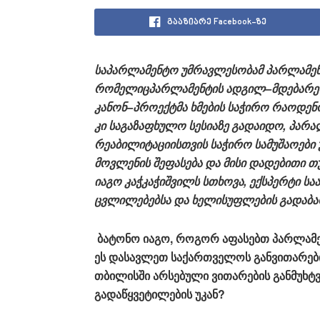
გააზიარე Facebook-ზე
საპარლამენტო
უმრავლესობამ
პარლამენ
რომელიცპარლამენტის
ადგილ
–
მდებარე
კანონ
–
პროექტმა
ხმების
საჭირო
რაოდენ
კი
საგაზაფხულო
სესიაზე
გადაიდო
,
პარა
რეაბილიტაციისთვის
საჭირო
სამუშაოები
მოვლენის
შეფასება
და
მისი
დადებითი
თ
იაგო
კაჭკაჭიშვილს
სთხოვა
,
ექსპერტი
სა
ცვლილებებსა
და
ხელისუფლების
გადაბა
ბატონო
იაგო
,
როგორ
აფასებთ
პარლამე
ეს
დასავლეთ
საქართველოს
განვითარებ
თბილისში
არსებული
ვითარების
განმუხტ
გადაწყვეტილების
უკან
?