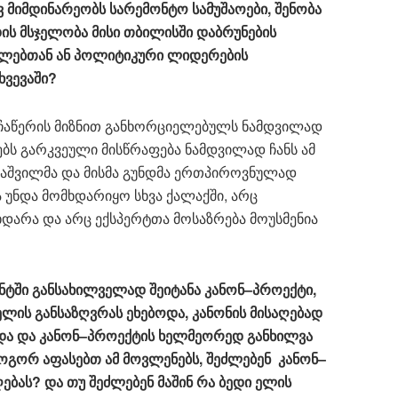
ვ
მიმდინარეობს
სარემონტო
სამუშაოები
,
შენობა
ის
მსჯელობა
მისი
თბილისში
დაბრუნების
ლებთან
ან
პოლიტიკური
ლიდერების
ხვევაში
?
ს ჩაწერის მიზნით განხორციელებულს ნამდვილად
ბს გარკვეული მისწრაფება ნამდვილად ჩანს ამ
კაშვილმა და მისმა გუნდმა ერთპიროვნულად
 უნდა მომხდარიყო სხვა ქალაქში, არც
დარა და არც ექსპერტთა მოსაზრება მოუსმენია
ნტში
განსახილველად
შეიტანა
კანონ
–
პროექტი
,
ელის
განსაზღვრას
ეხებოდა
,
კანონის
მისაღებად
და
და
კანონ
–
პროექტის
ხელმეორედ
განხილვა
ოგორ
აფასებთ
ამ
მოვლენებს
,
შეძლებენ
კანონ
–
ღებას
?
და
თუ
შეძლებენ
მაშინ
რა
ბედი
ელის