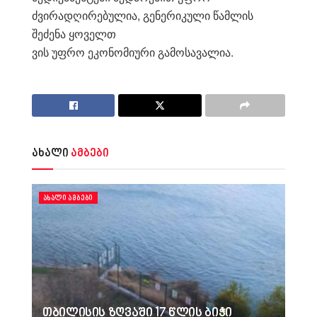
ძვირადღირებულია, გენერიკული წამლის
შეძენა ყოველთ
ვის უფრო ეკონომიური გამოსავალია.
ახალი
ამბები
ᲐᲮᲐᲚᲘ ᲐᲛᲑᲔᲑᲘ
თბილისის ზღვაში 17 წლის ბიჭი