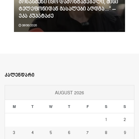
მოსასმენი იყო დამონტაჟებული, მისი
ტელეფონიდან მასალები აღდგა…“ –
ეკა კუპატაძე
08/06/2026
კალენდარი
AUGUST 2026
M
T
W
T
F
S
S
1
2
3
4
5
6
7
8
9