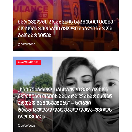
მარტვილში კრაზანის ნაკბენით მძიმე
მდგომარეობაში მყოფი ახალგაზრდა
გადაარჩინეს
08/08/2026
ᲐᲮᲐᲚᲘ ᲐᲛᲑᲔᲑᲘ
„სამწუხაროდ, სასწაული ვერ მოხდა…
ელენიკო თავის პატარა ლაზარესთან
ერთად განისვენებს“ – ხობში
ტრაგიკულად დაღუპულ დედა-შვილს
გლოვობენ
08/08/2026