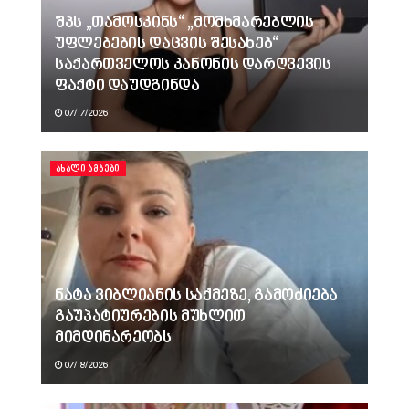
შპს „თამოსკინს“ „მომხმარებლის
უფლებების დაცვის შესახებ“
საქართველოს კანონის დარღვევის
ფაქტი დაუდგინდა
07/17/2026
ᲐᲮᲐᲚᲘ ᲐᲛᲑᲔᲑᲘ
ნატა ვიბლიანის საქმეზე, გამოძიება
გაუპატიურების მუხლით
მიმდინარეობს
07/18/2026