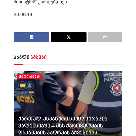
მინისტრს“ უწოდებდნენ.
20.06.14
ახალი
ამბები
ᲐᲮᲐᲚᲘ ᲐᲛᲑᲔᲑᲘ
ქართულ-ესპანური სპეცოპერაცია
ვალენსიაში – შსს ქართველების
დაკავების კადრებს აქვეყნებს