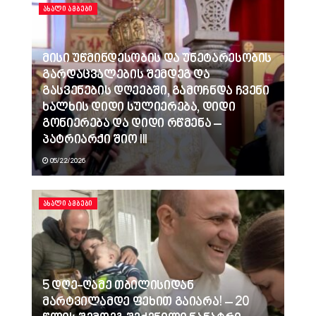
ᲐᲮᲐᲚᲘ ᲐᲛᲑᲔᲑᲘ
მისი უწმინდესობის და უნეტარესობის
გარდაცვალების შემდეგ და
გასვენების დღეებში, გამოჩნდა ჩვენი
ხალხის დიდი სულიერება, დიდი
გონიერება და დიდი რწმენა –
პატრიარქი შიო III
05/22/2026
ᲐᲮᲐᲚᲘ ᲐᲛᲑᲔᲑᲘ
5 დღე-ღამე თბილისიდან
მარტვილამდე ფეხით გაიარა! – 20