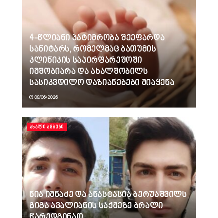
4-წლიანი პატიმრობა შეეფარდა
სანიტარს, რომელმაც ბათუმის
კლინიკის საპირფარეშოში
იმშობიარა და ახალშობილს
სასიკვდილო დაზიანებები მიაყენა
08/06/2026
ᲐᲮᲐᲚᲘ ᲐᲛᲑᲔᲑᲘ
ნია იმნაძე და ანასტასია ბერუაშვილს
გიგა ავალიანის საქმეზე ბრალი
წარედგინათ