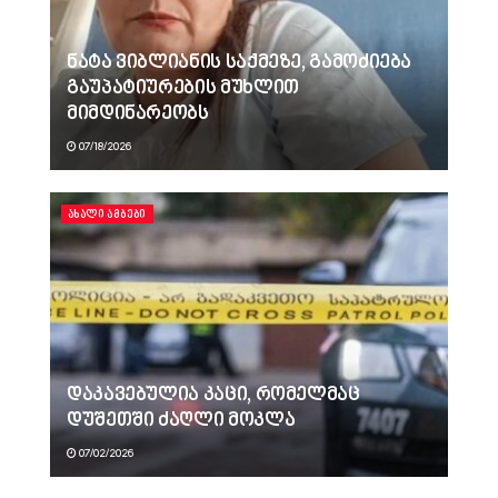
ნატა ვიბლიანის საქმეზე, გამოძიება
გაუპატიურების მუხლით
მიმდინარეობს
07/18/2026
ᲐᲮᲐᲚᲘ ᲐᲛᲑᲔᲑᲘ
დაკავებულია კაცი, რომელმაც
დუშეთში ძაღლი მოკლა
07/02/2026