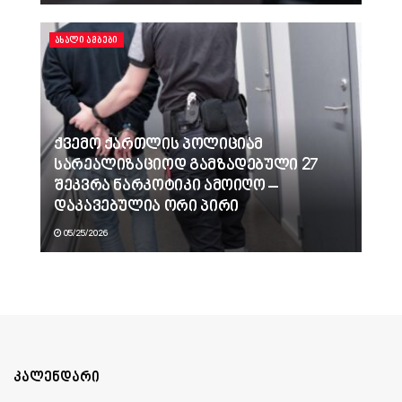
ᲐᲮᲐᲚᲘ ᲐᲛᲑᲔᲑᲘ
ქვემო ქართლის პოლიციამ
სარეალიზაციოდ გამზადებული 27
შეკვრა ნარკოტიკი ამოიღო –
დაკავებულია ორი პირი
05/25/2026
კალენდარი