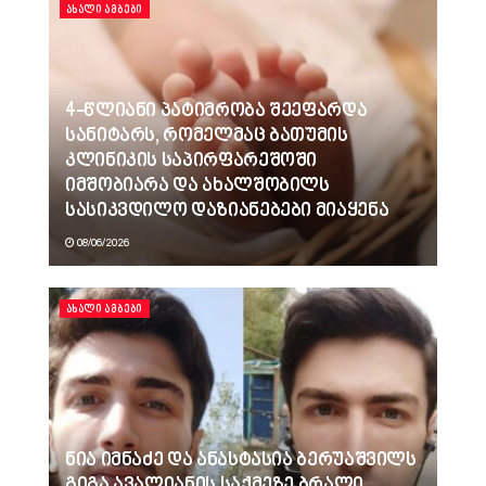
ᲐᲮᲐᲚᲘ ᲐᲛᲑᲔᲑᲘ
4-წლიანი პატიმრობა შეეფარდა
სანიტარს, რომელმაც ბათუმის
კლინიკის საპირფარეშოში
იმშობიარა და ახალშობილს
სასიკვდილო დაზიანებები მიაყენა
08/06/2026
ᲐᲮᲐᲚᲘ ᲐᲛᲑᲔᲑᲘ
ნია იმნაძე და ანასტასია ბერუაშვილს