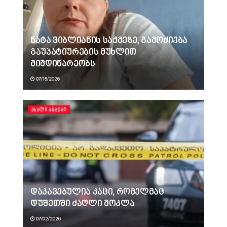
ნატა ვიბლიანის საქმეზე, გამოძიება
გაუპატიურების მუხლით
მიმდინარეობს
07/18/2026
ᲐᲮᲐᲚᲘ ᲐᲛᲑᲔᲑᲘ
დაკავებულია კაცი, რომელმაც
დუშეთში ძაღლი მოკლა
07/02/2026