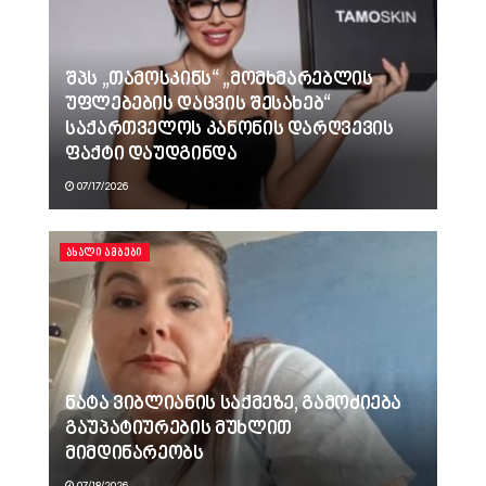
შპს „თამოსკინს“ „მომხმარებლის
უფლებების დაცვის შესახებ“
საქართველოს კანონის დარღვევის
ფაქტი დაუდგინდა
07/17/2026
ᲐᲮᲐᲚᲘ ᲐᲛᲑᲔᲑᲘ
ნატა ვიბლიანის საქმეზე, გამოძიება
გაუპატიურების მუხლით
მიმდინარეობს
07/18/2026