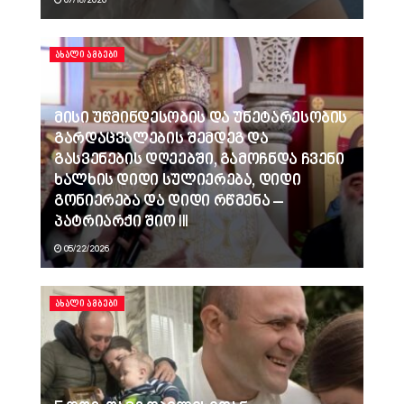
ᲐᲮᲐᲚᲘ ᲐᲛᲑᲔᲑᲘ
მისი უწმინდესობის და უნეტარესობის
გარდაცვალების შემდეგ და
გასვენების დღეებში, გამოჩნდა ჩვენი
ხალხის დიდი სულიერება, დიდი
გონიერება და დიდი რწმენა –
პატრიარქი შიო III
05/22/2026
ᲐᲮᲐᲚᲘ ᲐᲛᲑᲔᲑᲘ