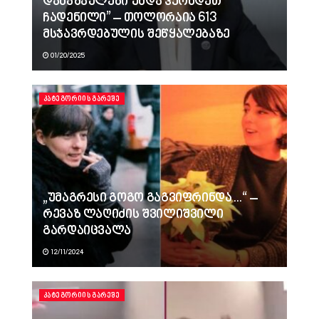
დანაშაულები უნდა ჰქონდეთ
ჩადენილი” – თოლორაია 613
მსჯავრდებულის შეწყალებაზე
01/20/2025
ᲙᲐᲢᲔᲒᲝᲠᲘᲘᲡ ᲒᲐᲠᲔᲨᲔ
„უმაგრესი გოგო გაგვიფრინდა…“ –
რევაზ ლაღიძის შვილიშვილი
გარდაიცვალა
12/11/2024
ᲙᲐᲢᲔᲒᲝᲠᲘᲘᲡ ᲒᲐᲠᲔᲨᲔ