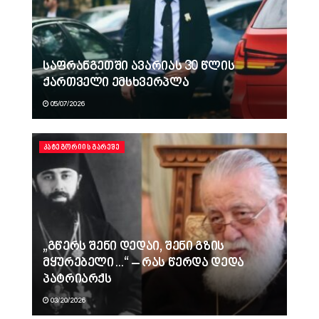
საფრანგეთში ავარიას 30 წლის
ქართველი ემსხვერპლა
05/07/2026
ᲙᲐᲢᲔᲒᲝᲠᲘᲘᲡ ᲒᲐᲠᲔᲨᲔ
„გწერს შენი დედაი, შენი გზის
მყურებელი…“ – რას წერდა დედა
პატრიარქს
03/20/2026