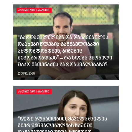
ᲙᲐᲢᲔᲒᲝᲠᲘᲘᲡ ᲒᲐᲠᲔᲨᲔ
“გარდაცვლილისა და დაკავებულის
ოჯახები წლების განმავლობაში
ახლობლობდნენ, ბიჭებიც
მეგობრობდნენ” – რა ხდება ცნობილი
შაკო ნათენაძის გარდაცვალებაზე?
05/15/2025
ᲙᲐᲢᲔᲒᲝᲠᲘᲘᲡ ᲒᲐᲠᲔᲨᲔ
“დიდი ალბათობით, ყაველაშვილის
მიერ შეწყალებულებს საშიში