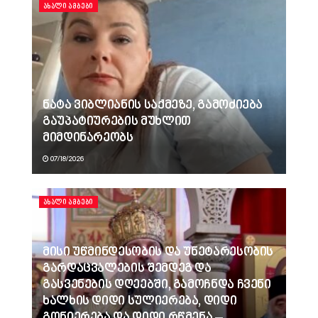
ᲐᲮᲐᲚᲘ ᲐᲛᲑᲔᲑᲘ
ნატა ვიბლიანის საქმეზე, გამოძიება
გაუპატიურების მუხლით
მიმდინარეობს
07/18/2026
ᲐᲮᲐᲚᲘ ᲐᲛᲑᲔᲑᲘ
მისი უწმინდესობის და უნეტარესობის
გარდაცვალების შემდეგ და
გასვენების დღეებში, გამოჩნდა ჩვენი
ხალხის დიდი სულიერება, დიდი