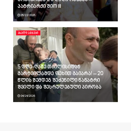
გონიერება და დიდი რწმენა –
პატრიარქი შიო III
05/22/2026
ᲐᲮᲐᲚᲘ ᲐᲛᲑᲔᲑᲘ
5 დღე-ღამე თბილისიდან
მარტვილამდე ფეხით გაიარა! – 20
წლის შემდეგ შეძენილი ნანატრი
შვილი და შესრულებული პირობა
04/24/2026