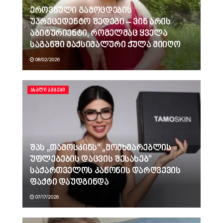
ეროვნული გამოცდების
უპრეცედენტო შედეგი – ვინ არის
აბიტურიენტი, რომელმაც ყველა
საგანში მაქსიმალური ქულა მიიღო
08/02/2026
ᲐᲮᲐᲚᲘ ᲐᲛᲑᲔᲑᲘ
შპს „თამოსკინს“ „მომხმარებლის
უფლებების დაცვის შესახებ“
საქართველოს კანონის დარღვევის
ფაქტი დაუდგინდა
07/17/2026