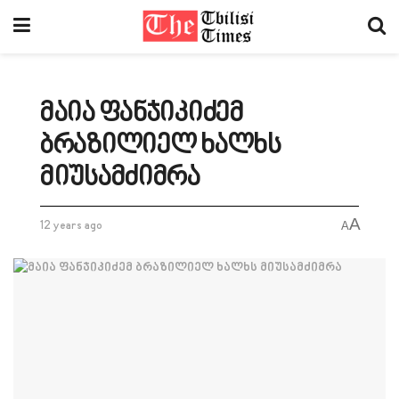
მაია ფანჯიკიძემ
ბრაზილიელ ხალხს
მიუსამძიმრა
A
12 years ago
A